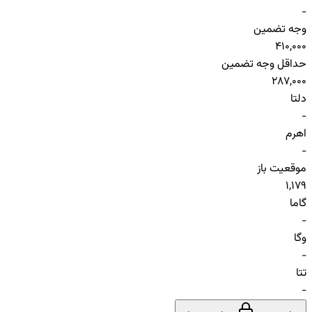
-
وجه تضمین
410,000
حداقل وجه تضمین
287,000
دلتا
-
اهرم
-
موقعیت باز
1,179
گاما
-
وگا
-
تتا
-