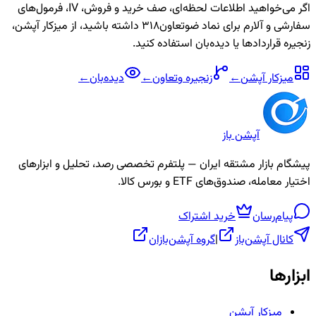
اگر می‌خواهید اطلاعات لحظه‌ای، صف خرید و فروش، IV، فرمول‌های
سفارشی و آلارم برای نماد
ضوتعاون318
داشته باشید، از میزکار آپشن،
زنجیره قراردادها یا دیده‌بان استفاده کنید.
میزکار آپشن
←
زنجیره
وتعاون
←
دیده‌بان
←
آپشن باز
پیشگام بازار مشتقه ایران — پلتفرم تخصصی رصد، تحلیل و ابزارهای
اختیار معامله، صندوق‌های ETF و بورس کالا.
پیام‌رسان
خرید اشتراک
کانال آپشن‌باز
|
گروه آپشن‌بازان
ابزارها
میزکار آپشن