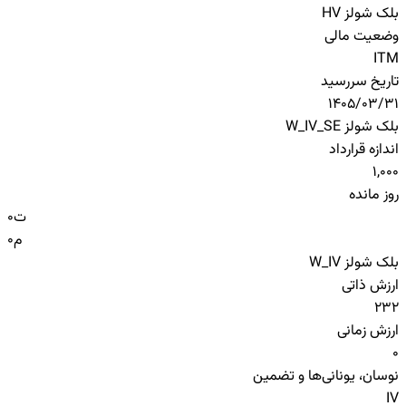
بلک شولز HV
وضعیت مالی
ITM
تاریخ سررسید
1405/03/31
بلک شولز W_IV_SE
اندازه قرارداد
1,000
روز مانده
ت
0
م
0
بلک شولز W_IV
ارزش ذاتی
232
ارزش زمانی
0
نوسان، یونانی‌ها و تضمین
IV