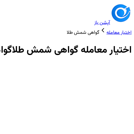
آپشن باز
اختیار معامله
گواهی شمش طلا
اختیار معامله
گواهی شمش طلا
گوا
نسبت Put/Call (موقعیت‌گیری)
0.00
Call غالب