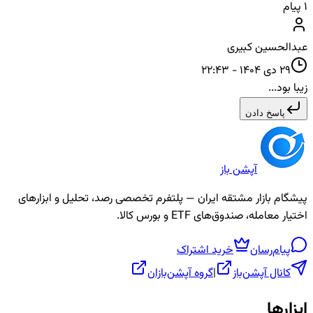
۱
پیام
عبدالحسین کبیری
29 دی 1404 - 22:43
زیبا بود...
پاسخ دادن
آپشن باز
پیشگام بازار مشتقه ایران — پلتفرم تخصصی رصد، تحلیل و ابزارهای
اختیار معامله، صندوق‌های ETF و بورس کالا.
پیام‌رسان
خرید اشتراک
کانال آپشن‌باز
|
گروه آپشن‌بازان
ابزارها