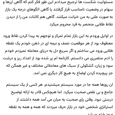
مسئولیت شکست ها ترجیح میدادم این طور فکر کنم که گاهی ارزها و
سهام در وضعیت نامناسب قرار گرفتند یا گاهی الگوهای درجه یک بازار
به صورت علنی به من خیانت میکنند. گاهی هم کائنات من را از دیدن
نقاط طلایی منحصر به فرد محروم میکرد
در اوایل ورودم به این بازار تمام تمرکز و توجهم به پیدا کردن نقاط ورود
معطوف بود از هر موقعیت نصف و نیمه ای در ذهن خودم یک نقطه
طلایی ورود می ساختم و اگر سریع دل به دریای معامله نمیزدم خودم
را ادم متضرری می دانستم. کارنامه ام پر شده بود از اعداد ریز و درشت
سود و زیان،
کشکولی از سبک های معاملاتی مختلف و غیر همگن که
جز پیچیده کردن اوضاع به هیچ کار دیگری نمی امد.
ان روزها همه جا در مورد سیستم میشنیدم. هر کسی از یک سیستم
جامع و بی نقص صحبت میکرد. اما هیچکس قادر به ارائه توضیح
درستی نبود. وقتی پای صحبت به میان می آمد همه داشتند از
استراتژی شخصی خود در بازار حرف میزدند که همه و همه به نقطه
ورود ختم میشد.