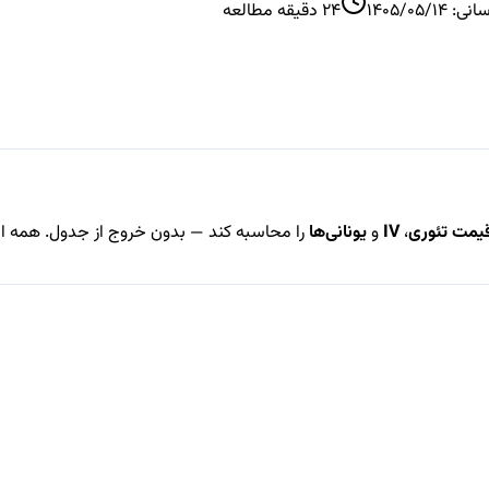
سانی:
1405/05/14
24
دقیقه مطالعه
یمت تئوری
،
IV
و
یونانی‌ها
را محاسبه کند — بدون خروج از جدول. همه ای