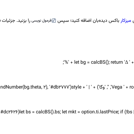
ق
میزکار
باکس دیده‌بان اضافه کنید؛ سپس
را بزنید. جزئیات 
فرمول نویسی
let bg = calcBS(); return 'Δ ' +
let bs = calcBS().bs; let mkt = option.ti.lastPrice; if (!bs || !mkt) retu', '', 'بازار vs BS');