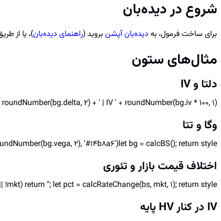
شروع در دیده‌بان
برای ساخت فرمول، به
دیده‌بان آپشن
بروید (
راهنمای دیده‌بان
)، یا از طری
مثال‌های ستون
دلتا و IV
 roundNumber(bg.delta, 2) + ' | IV ' + roundNumber(bg.iv * 100, 1) + '%';
وگا و تتا
let bg = calcBS(); return style('Vega ' + roundNumber(bg.vega, 2), '#14b8a6', '', 'وگا') + ' | ' + style('Theta ' + roundNumber(bg.theta, 2), '#db2777', '', 'تتا');
اختلاف قیمت بازار و تئوری
rn ''; let pct = calcRateChange(bs, mkt, 1); return style(pct + '%', Math.abs(pct) <= 10 ? '#16a34a' : '#dc2626
IV در کنار HV پایه