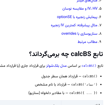
مثال‌های فیلتر
IV، HV و مقایسه نوسان
پیمایش زنجیره با optionSE
مثال پیشرفته: کمترین IV زنجیره
سناریوسازی با overrides
مطالب مرتبط
تابع calcBS چه برمی‌گرداند؟
تابع
بر اساس
مدل بلک‌شولز
برای قرارداد جاری (یا قرارداد 
calcBS()
— قرارداد همان سطر جدول
calcBS()
— قرارداد با نام مشخص
calcBS('نماد')
— با مقادیر دلخواه (سناریو)
calcBS({ ... })