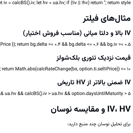
let iv = calcBS().iv; let hv = ua.hv; if (!iv || !hv) return ''; return style('IV ' + roundNumber(iv * 100, 1) + '%', '#2563eb', '', 'ضمنی') + ' | HV ' + roundNumber(hv * 100, 1) + '
مثال‌های فیلتر
IV بالا و دلتا میانی (مناسب فروش اختیار)
rice }); return bg.delta >= 0.4 && bg.delta <= 0.6 && bg.iv >= 0.5;
قیمت نزدیک تئوری بلک‌شولز
lse; return Math.abs(calcRateChange(bs, option.ti.sell1Price)) <= 10;
IV ضمنی بالاتر از HV تاریخی
&& ua.hv && calcBS().iv > ua.hv && option.daysUntilMaturity > 5;
IV، HV و مقایسه نوسان
برای تحلیل نوسان چند منبع دارید: