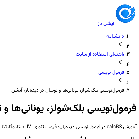
آپشن باز
دانشنامه
راهنمای استفاده از سایت
فرمول نویسی
فرمول‌نویسی بلک‌شولز، یونانی‌ها و نوسان در دیده‌بان آپشن
فرمول‌نویسی بلک‌شولز، یونانی‌ها و 
آموزش calcBS در فرمول‌نویسی دیده‌بان: قیمت تئوری، IV، دلتا، وگا، تتا — با مثال ستون، فیلتر، optionSE و سناریوسازی نوسان.