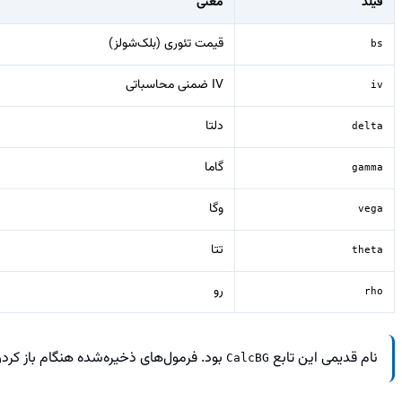
فیلد
معنی
قیمت تئوری (بلک‌شولز)
bs
IV ضمنی محاسباتی
iv
دلتا
delta
گاما
gamma
وگا
vega
تتا
theta
رو
rho
نام قدیمی این تابع
بود. فرمول‌های ذخیره‌شده هنگام باز کرد
CalcBG