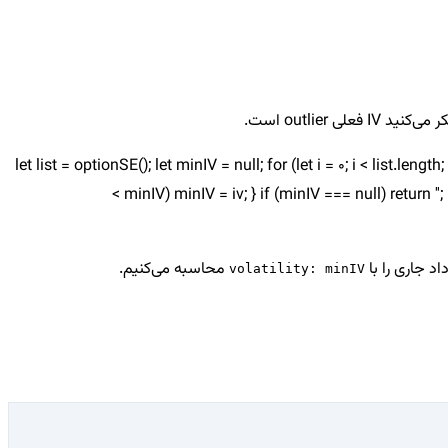
outlier است.
let list = optionSE(); let minIV = null; for (let i = 0; i < list.length
< minIV) minIV = iv; } if (minIV === null) return ''
محاسبه می‌کنیم.
volatility: minIV