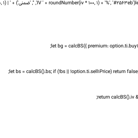
%';
let bg = calcBS({ premium: option.ti.buy1P
let bs = calcBS().bs; if (!bs || !option.ti.sell1Price) return fa
return calcBS().iv 