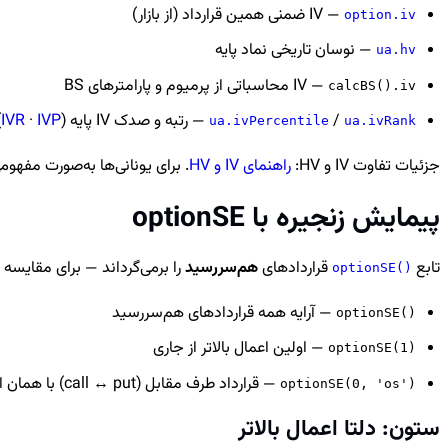
— IV ضمنی همین قرارداد (از بازار)
option.iv
— نوسان تاریخی نماد پایه
ua.hv
— IV محاسباتی از پرمیوم و پارامترهای BS
calcBS().iv
/
— رتبه و صدک IV پایه (
IVP
·
IVR
)
ua.ivPercentile
ua.ivRank
جزئیات تفاوت IV و HV:
راهنمای IV و HV
. برای یونانی‌ها به‌صورت مفهوم
پیمایش زنجیره با optionSE
تابع
قراردادهای
هم‌سررسید
را برمی‌گرداند — برای مقایسه 
optionSE()
— آرایه همه قراردادهای هم‌سررسید
optionSE()
— اولین اعمال بالاتر از جاری
optionSE(1)
— قرارداد طرف مقابل (call ↔ put) با همان اعمال
optionSE(0, 'os')
ستون: دلتا اعمال بالاتر