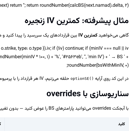
(!next) return ''; return roundNumber(calcBS(next.namad).delta, 2);
مثال پیشرفته: کمترین IV زنجیره
گاهی می‌خواهید
کمترین IV
بین قراردادهای یک سررسید را پیدا کنید و همان را ب
 o.strike, type: o.type }).iv; if (!iv) continue; if (minIV === null || iv
ndNumber(minIV * 100, 1) + '%', '#2563eb', '', 'min IV') + ' → BS ' +
roundNumber(bsWithMinIV, 0);
در این کد روی آرایه
حلقه می‌زنیم، IV هر قرارداد را با پرمیوم همان قرارداد می‌گیریم، کمترین را نگه می‌داریم و در نهایت قیمت BS قرارداد جاری را با
optionSE()
سناریوسازی با overrides
با آبجکت overrides می‌توانید پارامترهای BS را عوض کنید — بدون تغییر داده واقعی بازار:
کلید
ک