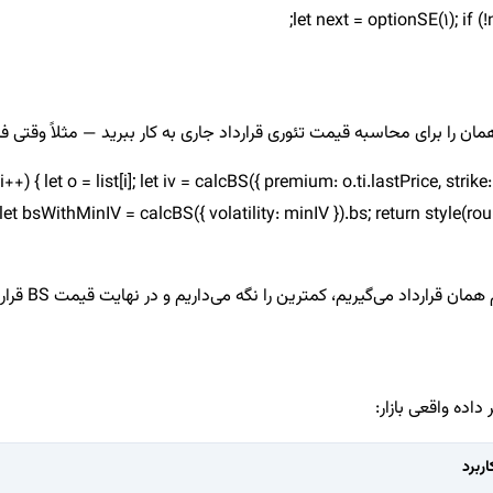
let next = optionSE(1); if 
رای محاسبه قیمت تئوری قرارداد جاری به کار ببرید — مثلاً وقتی فکر می‌کنید IV فعلی 
; i++) { let o = list[i]; let iv = calcBS({ premium: o.ti.lastPrice, strike:
; let bsWithMinIV = calcBS({ volatility: minIV }).bs; return style(rou
اربرد