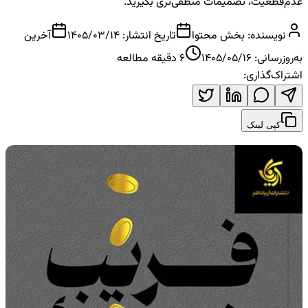
عدم‌قطعیت، تصمیمات منطقی‌تری بگیرید.
نویسنده:
بخش محتوا
تاریخ انتشار:
1405/03/14
آخرین
به‌روزرسانی:
1405/05/16
6
دقیقه مطالعه
اشتراک‌گذاری:
کپی لینک