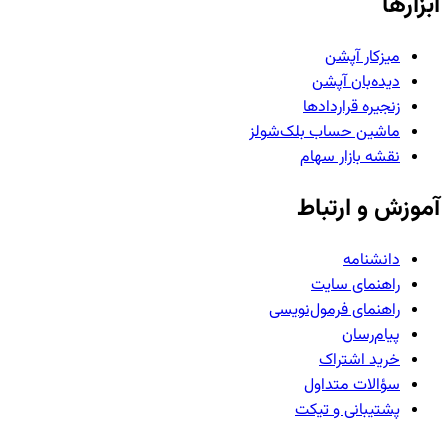
ابزارها
میزکار آپشن
دیده‌بان آپشن
زنجیره قراردادها
ماشین حساب بلک‌شولز
نقشه بازار سهام
آموزش و ارتباط
دانشنامه
راهنمای سایت
راهنمای فرمول‌نویسی
پیام‌رسان
خرید اشتراک
سؤالات متداول
پشتیبانی و تیکت