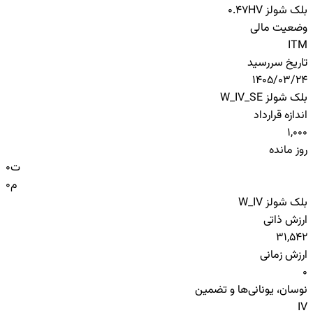
بلک شولز HV
0.47
وضعیت مالی
ITM
تاریخ سررسید
1405/03/24
بلک شولز W_IV_SE
اندازه قرارداد
1,000
روز مانده
ت
0
م
0
بلک شولز W_IV
ارزش ذاتی
31,542
ارزش زمانی
0
نوسان، یونانی‌ها و تضمین
IV