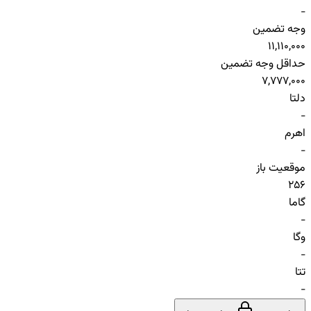
-
وجه تضمین
11,110,000
حداقل وجه تضمین
7,777,000
دلتا
-
اهرم
-
موقعیت باز
256
گاما
-
وگا
-
تتا
-