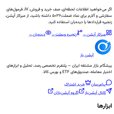
اگر می‌خواهید اطلاعات لحظه‌ای، صف خرید و فروش، IV، فرمول‌های
سفارشی و آلارم برای نماد
ضملت5036
داشته باشید، از میزکار آپشن،
زنجیره قراردادها یا دیده‌بان استفاده کنید.
میزکار آپشن
←
زنجیره
وبملت
←
دیده‌بان
←
آپشن باز
پیشگام بازار مشتقه ایران — پلتفرم تخصصی رصد، تحلیل و ابزارهای
اختیار معامله، صندوق‌های ETF و بورس کالا.
پیام‌رسان
خرید اشتراک
کانال آپشن‌باز
|
گروه آپشن‌بازان
ابزارها