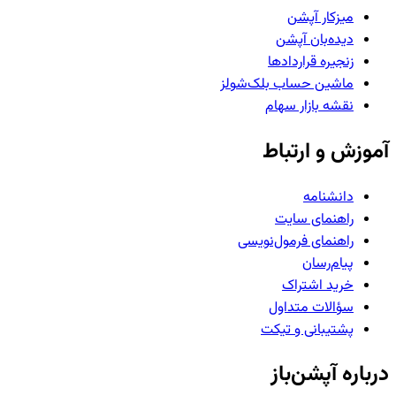
میزکار آپشن
دیده‌بان آپشن
زنجیره قراردادها
ماشین حساب بلک‌شولز
نقشه بازار سهام
آموزش و ارتباط
دانشنامه
راهنمای سایت
راهنمای فرمول‌نویسی
پیام‌رسان
خرید اشتراک
سؤالات متداول
پشتیبانی و تیکت
درباره آپشن‌باز