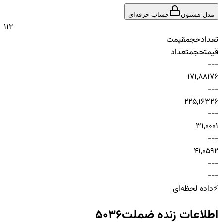
مدل هستون
حساب حرفه‌ای
1
1
2
تعداد
حجم
قیمت
قیمت
حجم
تعداد
-
-
-
1
71,881
76
-
-
-
2
25,163
26
-
-
-
3
1,000
1
-
-
-
4
1,059
2
-
-
-
-
-
-
⚡
داده لحظه‌ای
اطلاعات زنده
ضملت5036