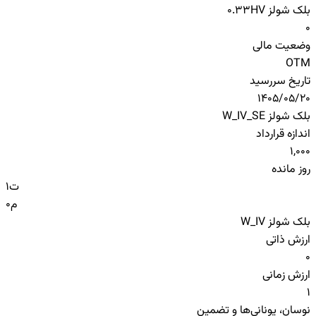
بلک شولز HV
0.33
0
وضعیت مالی
OTM
تاریخ سررسید
1405/05/20
بلک شولز W_IV_SE
اندازه قرارداد
1,000
روز مانده
ت
1
م
0
بلک شولز W_IV
ارزش ذاتی
0
ارزش زمانی
1
نوسان، یونانی‌ها و تضمین