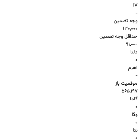
IV
-
وجه تضمین
130,000
حداقل وجه تضمین
91,000
دلتا
0
اهرم
-
موقعیت باز
565,197
گاما
0
وگا
0
تتا
0