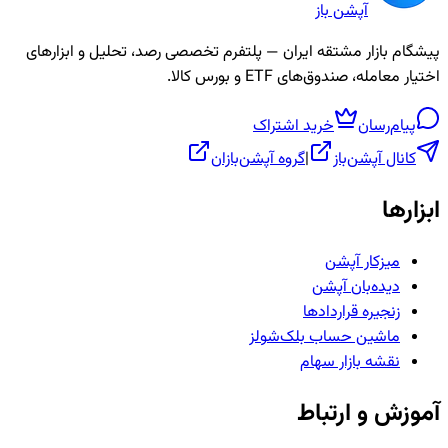
آپشن باز
پیشگام بازار مشتقه ایران — پلتفرم تخصصی رصد، تحلیل و ابزارهای
اختیار معامله، صندوق‌های ETF و بورس کالا.
پیام‌رسان
خرید اشتراک
کانال آپشن‌باز
|
گروه آپشن‌بازان
ابزارها
میزکار آپشن
دیده‌بان آپشن
زنجیره قراردادها
ماشین حساب بلک‌شولز
نقشه بازار سهام
آموزش و ارتباط