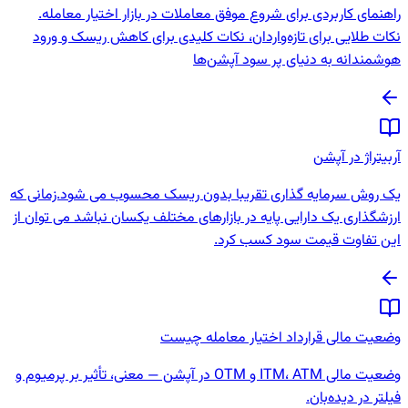
راهنمای کاربردی برای شروع موفق معاملات در بازار اختیار معامله.
نکات طلایی برای تازه‌واردان، نکات کلیدی برای کاهش ریسک و ورود
هوشمندانه به دنیای پر سود آپشن‌ها
آربیتراژ در آپشن
یک روش سرمایه گذاری تقریبا بدون ریسک محسوب می شود.زمانی که
ارزشگذاری یک دارایی پایه در بازارهای مختلف یکسان نباشد می توان از
این تفاوت قیمت سود کسب کرد.
وضعیت مالی قرارداد اختیار معامله چیست
وضعیت مالی ITM، ATM و OTM در آپشن — معنی، تأثیر بر پرمیوم و
فیلتر در دیده‌بان.