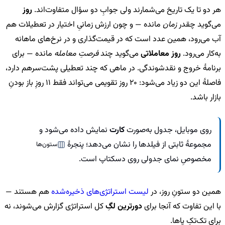
هر دو تا یک تاریخ می‌شمارند ولی جوابِ دو سؤال متفاوت‌اند.
روز
می‌گوید چقدر
زمان
مانده — و چون ارزش زمانیِ اختیار در تعطیلات هم
آب می‌رود، همین عدد است که در قیمت‌گذاری و در نرخ‌های ماهانه
به‌کار می‌رود.
روز معاملاتی
می‌گوید چند
فرصتِ معامله
مانده — برای
برنامهٔ خروج و نقدشوندگی. در ماهی که چند تعطیلی پشت‌سرهم دارد،
فاصلهٔ این دو زیاد می‌شود: 20 روز تقویمی می‌تواند فقط 11 روزِ باز بودنِ
بازار باشد.
روی موبایل، جدول به‌صورت
کارت
نمایش داده می‌شود و
مجموعهٔ ثابتی از فیلدها را نشان می‌دهد؛ پنجرهٔ
ستون‌ها
مخصوصِ نمای جدولی روی دسکتاپ است.
همین دو ستونِ روز، در
لیست استراتژی‌های ذخیره‌شده
هم هستند —
با این تفاوت که آنجا برای
دورترین لگِ
کل استراتژی گزارش می‌شوند، نه
برای تک‌تکِ پاها.