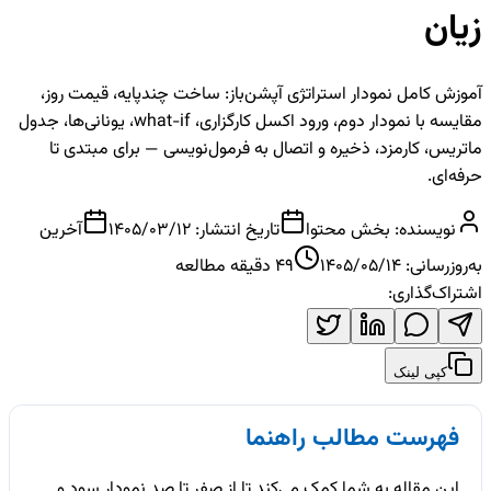
زیان
آموزش کامل نمودار استراتژی آپشن‌باز: ساخت چندپایه، قیمت روز،
مقایسه با نمودار دوم، ورود اکسل کارگزاری، what-if، یونانی‌ها، جدول
ماتریس، کارمزد، ذخیره و اتصال به فرمول‌نویسی — برای مبتدی تا
حرفه‌ای.
نویسنده:
بخش محتوا
تاریخ انتشار:
1405/03/12
آخرین
به‌روزرسانی:
1405/05/14
49
دقیقه مطالعه
اشتراک‌گذاری:
کپی لینک
فهرست مطالب راهنما
این مقاله به شما کمک می‌کند تا از صفر تا صدِ نمودار سود و