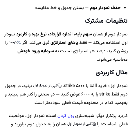
حذف نمودار دوم
— بستن جدول و خط مقایسه
تنظیمات مشترک
نمودار دوم از همان
سهم پایه، اندازه قرارداد، نرخ بهره و کارمزد
نمودار
اول استفاده می‌کند — فقط
پاهای استراتژی
فرق می‌کند. اگر
را
درصد
روشن کنید، درصد هر استراتژی نسبت به
سرمایه ورود خودش
محاسبه می‌شود.
مثال کاربردی
نمودار اول: خرید call با strike 5000.
بزنید، در جدول
کپی از نمودار اول
دوم فقط strike را به 6000 عوض کنید — دو منحنی را کنار هم ببینید و
بفهمید کدام در محدوده قیمت فعلی سودده‌تر است.
کاربرد پرتکرار دیگر، شبیه‌سازی
رول کردن
است: نمودار اول، موقعیت
فعلی شماست؛ با
همان را به جدول دوم بیاورید و
کپی از نمودار اول