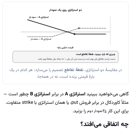
دو استراتژی روی یک نمودار
استراتژی A — سود باز
استراتژی B — سقف‌دار
قیمت دارایی پایه
چیزی که باید ببینید، نقطهٔ تقاطع است
سمت راستِ تقاطع یکی بهتر است و سمت چپ آن یکی — نه اینکه یکی مطلقاً بهتر باشد
در مقایسهٔ دو استراتژی،
نقطهٔ تقاطع
تصمیم را می‌سازد: هر کدام در یک
بازهٔ قیمتی برنده است، نه در همه‌جا.
گاهی می‌خواهید ببینید
استراتژی A
در برابر
استراتژی B
چطور است —
مثلاً کاوردکال در برابر فروش put، یا همان استراتژی با strike متفاوت.
برای این کار
را بزنید.
نمودار دوم
چه اتفاقی می‌افتد؟