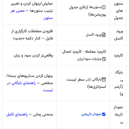
ستون‌
نمایش/پنهان کردن و تغییر
ستون‌ها
(بالای جدول
های
ترتیب ستون‌ها —
معنی هر
پوزیشن‌ها)
جدول
ستون
ورود
افزودن معاملات کارگزاری از
ورود اکسل
اکسل
فایل — کنار دکمه «جدید»
کارمزد معامله · کارمزد اعمال ·
کارمزد
واقعی‌تر کردن سود و زیان
جزئیات سود/زیان
بایگان
پنهان کردن سناریوهای بسته/
بایگانی
(در سطر لیست
ی
منقضی —
راهنمای بایگانی در
استراتژی‌ها)
(آرشی
لیست
و)
نمودار
نمودار تاریخی
تاریخ
منحنی زمانی —
راهنمای کامل
ی