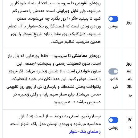
روزهای
تقویمی
تا سررسید — با انتخاب نماد خودکار پر
می‌شود، ولی
قابل ویرایش
است: عددش را دستی کم
کنید تا ببینید «اگر 10 روز بگذرد چه می‌شود». همان
روز
روشن
ورودیِ زمانی است که قیمت‌گذاری بلک-شولز با آن انجام
می‌شود. دابل‌کلیک روی مقدار، بازهٔ تاریخِ نمودار را روی
همین سررسید تنظیم می‌کند.
روزهای
معاملاتی
تا سررسید — فقط روزهایی که بازار باز
روز
است، بدون تعطیلات رسمی و پنجشنبه/جمعه. این
مع
ستون
خواندنی
است و از تابلوی زنجیره می‌آید: اگر «روز»
ام
خامو
را دستی عوض کنید، این عدد تکان نمی‌خورد (تعطیلات
لات
ش
یکنواخت پخش نشده‌اند و بازسازی‌اش از روی روز تقویمی
ی
حدس می‌شد). برای سطرِ سهم پایه و وقتی زنجیره در
دسترس نباشد «—» می‌بینید.
نوسان‌پذیری ضمنی به درصد — از قیمت زندهٔ بازار
IV
محاسبه می‌شود و ورودیِ نوسانِ مدل بلک-شولز است.
٪
روشن
راهنمای بلک-شولز