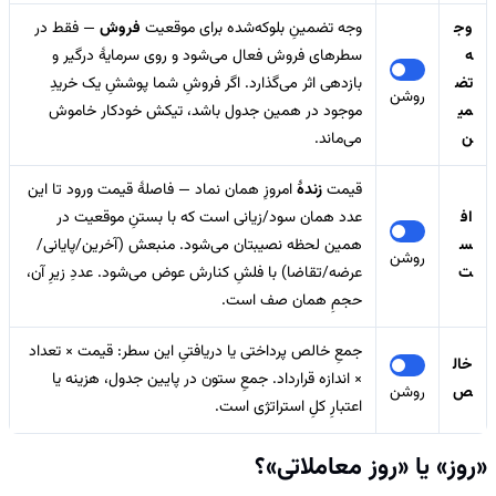
وج
وجه تضمینِ بلوکه‌شده برای موقعیت
فروش
— فقط در
ه
سطرهای فروش فعال می‌شود و روی سرمایهٔ درگیر و
تض
بازدهی اثر می‌گذارد. اگر فروشِ شما پوششِ یک خریدِ
روشن
می
موجود در همین جدول باشد، تیکش خودکار خاموش
ن
می‌ماند.
قیمت
زندهٔ
امروزِ همان نماد — فاصلهٔ قیمت ورود تا این
اف
عدد همان سود/زیانی است که با بستنِ موقعیت در
س
همین لحظه نصیبتان می‌شود. منبعش (آخرین/پایانی/
روشن
ت
عرضه/تقاضا) با فلشِ کنارش عوض می‌شود. عددِ زیرِ آن،
حجمِ همان صف است.
جمعِ خالص پرداختی یا دریافتیِ این سطر: قیمت × تعداد
خال
× اندازه قرارداد. جمعِ ستون در پایین جدول، هزینه یا
ص
روشن
اعتبارِ کلِ استراتژی است.
«روز» یا «روز معاملاتی»؟