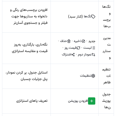
تگ‌ها
افزودن برچسب‌های رنگی و
و
تگ‌ها
دلخواه به سناریوها جهت
(کنار سبد)
برچس
فیلتر و جستجوی آسان‌تر
ب‌ها
مدیری
ذخیره
حذف
جدید ·
·
·
ت
نگه‌داری، بارگذاری، به‌روز
لیست
قیمت روز
·
·
سناری
قیمت و مقایسه استراتژی
نمودار دوم
اشتراک
·
و
تنظیم
استایل جدول، پر کردن نمودار،
تنظیمات
ات
پنل جزئیات چسبان
ظاهر
جدول
پوزیش
افزودن پوزیشن
تعریف پاهای استراتژی
ن‌ها