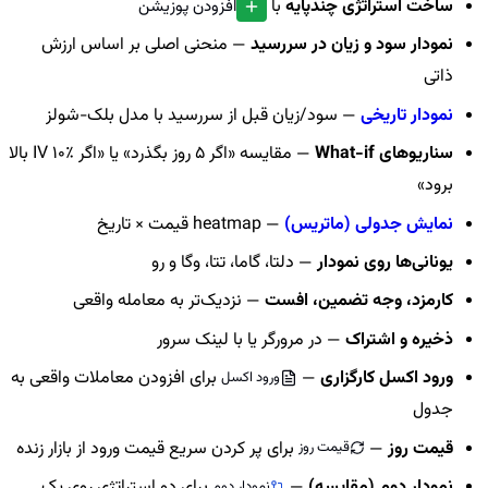
افزودن پوزیشن
ساخت استراتژی چندپایه
با
نمودار سود و زیان در سررسید
— منحنی اصلی بر اساس ارزش
ذاتی
نمودار تاریخی
— سود/زیان قبل از سررسید با مدل بلک-شولز
سناریوهای What-if
— مقایسه «اگر 5 روز بگذرد» یا «اگر IV 10٪ بالا
برود»
نمایش جدولی (ماتریس)
— heatmap قیمت × تاریخ
یونانی‌ها روی نمودار
— دلتا، گاما، تتا، وگا و رو
کارمزد، وجه تضمین، افست
— نزدیک‌تر به معامله واقعی
ذخیره و اشتراک
— در مرورگر یا با لینک سرور
ورود اکسل کارگزاری
—
برای افزودن معاملات واقعی به
ورود اکسل
جدول
قیمت روز
—
برای پر کردن سریع قیمت ورود از بازار زنده
قیمت روز
نمودار دوم (مقایسه)
—
برای دو استراتژی روی یک
نمودار دوم