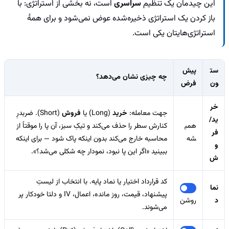
این چیدمان یک تنظیم
سراسری
است، نه بخشی از استراتژی: با
باز کردن یک استراتژی ذخیره‌شده عوض نمی‌شود و برای همهٔ
استراتژی‌هایتان یکی است.
ست
پیش‌
چه چیزی نشان می‌دهد؟
ون
فرض
خر
جهت معامله:
خرید
(Long) یا
فروش
(Short). ضربدرِ
ید/
همی
کنارش سطر را حذف می‌کند و تیکِ سبز، آن پا را موقتاً از
فر
شه
محاسبه خارج می‌کند بدون اینکه پاک شود — برای اینکه
و
ببینید «اگر این پا نبود، نمودار چه شکلی می‌شد؟».
ش
کد قرارداد اختیار یا نماد پایه. با انتخاب از لیستِ
نما
پیشنهاد، قیمت، روز مانده، اعمال، IV و دلتا خودکار پر
د
روشن
می‌شوند.