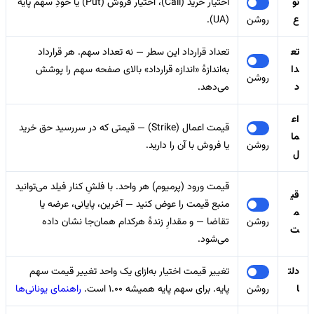
نو
اختیار خرید (Call)، اختیار فروش (Put) یا خودِ سهم پایه
ع
روشن
(UA).
تع
تعداد قرارداد این سطر — نه تعداد سهم. هر قرارداد
دا
به‌اندازهٔ «اندازه قرارداد» بالای صفحه سهم را پوشش
روشن
د
می‌دهد.
اع
قیمت اعمال (Strike) — قیمتی که در سررسید حق خرید
ما
روشن
یا فروش با آن را دارید.
ل
قیمت ورود (پرمیوم) هر واحد. با فلشِ کنار فیلد می‌توانید
قی
منبع قیمت را عوض کنید — آخرین، پایانی، عرضه یا
م
روشن
تقاضا — و مقدارِ زندهٔ هرکدام همان‌جا نشان داده
ت
می‌شود.
دلت
تغییر قیمت اختیار به‌ازای یک واحد تغییر قیمت سهم
ا
روشن
پایه. برای سهم پایه همیشه 1.00 است.
راهنمای یونانی‌ها