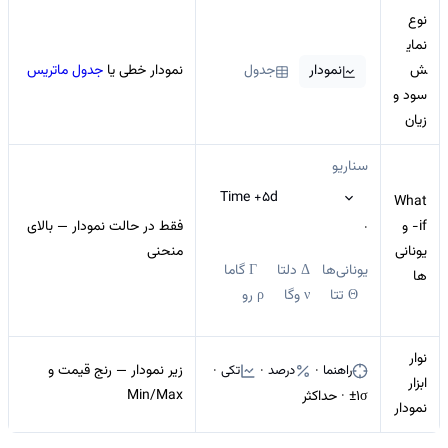
نوع
نمای
ش
نمودار
جدول
نمودار خطی یا
جدول ماتریس
سود و
زیان
سناریو
Time +5d
What
-if و
فقط در حالت نمودار — بالای
·
یونانی‌
منحنی
یونانی‌ها
Δ دلتا
Γ گاما
ها
Θ تتا
ν وگا
ρ رو
نوار
راهنما
درصد
تکی
زیر نمودار — رنج قیمت و
·
·
·
ابزار
Min/Max
±1σ · حداکثر
نمودار