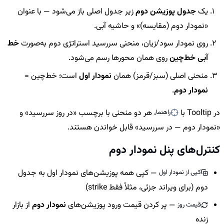
یک
جدول پوزیشن دوم
زیر جدول اصلی باز می‌شود — با عنوان
«نمودار دوم (مقایسه)» و حاشیه آبی.
روی نمودار سود/زیان، منحنی سررسید استراتژی دوم به‌صورت
خط
آبی خط‌چین
روی همان محورها رسم می‌شود.
منحنی اصلی (سبز/قرمز) همان
نمودار اول
است؛ خط‌چین =
نمودار دوم
.
در Tooltip با
، هر دو منحنی با برچسب «در روز سررسید» و
راهنما
«نمودار دوم — در سررسید» قابل خواندن هستند.
کنترل‌های پنل نمودار دوم
— کپی همه پوزیشن‌های نمودار اول به جدول
کپی از نمودار اول
دوم (برای ویراند جزئی، مثلاً فقط strike)
— پر کردن قیمت ورود پوزیشن‌های
نمودار دوم
از بازار
قیمت روز
زنده