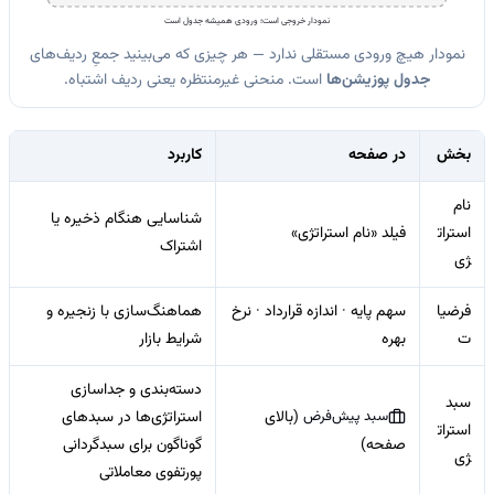
نمودار خروجی است؛ ورودی همیشه جدول است
نمودار هیچ ورودی مستقلی ندارد — هر چیزی که می‌بینید جمعِ ردیف‌های
جدول پوزیشن‌ها
است. منحنی غیرمنتظره یعنی ردیف اشتباه.
بخش
در صفحه
کاربرد
نام
شناسایی هنگام ذخیره یا
استرات
فیلد «نام استراتژی»
اشتراک
ژی
فرضیا
سهم پایه · اندازه قرارداد · نرخ
هماهنگ‌سازی با زنجیره و
ت
بهره
شرایط بازار
دسته‌بندی و جداسازی
سبد
سبد پیش‌فرض
(بالای
استراتژی‌ها در سبدهای
استرات
صفحه)
گوناگون برای سبدگردانی
ژی
پورتفوی معاملاتی