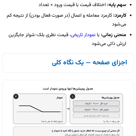
سهم پایه:
اختلاف قیمت با قیمت ورود × تعداد
کارمزد:
کارمزد معامله و اعمال (در صورت فعال بودن) از نتیجه کم
می‌شود
منحنی زمانی:
با
نمودار تاریخی
، قیمت نظری بلک-شولز جایگزین
ارزش ذاتی می‌شود
اجزای صفحه — یک نگاه کلی
جدول پوزیشن‌ها تنها ورودی نمودار است
2
1
جدول پوزیشن‌ها
نمودار
خرید کال · 20,000 · 1 قرارداد
فروش کال · 22,000 · 1 قرارداد
یک ردیف خالی برای پای بعدی
هر ردیف = یک پا
جمع پاها، نه هر پا جدا
اگر منحنی آن چیزی نیست که انتظار دارید، جدول را نگاه کنید نه نمودار را
یک ردیف با تعداد یا سمتِ اشتباه، کل شکل را عوض می‌کند