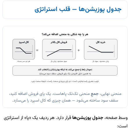
جدول پوزیشن‌ها — قلب استراتژی
هر پا چه شکلی به منحنی اضافه می‌کند؟
خرید کال
فروش کال بالاتر
کال اسپرد
=
+
زیان محدود، سود باز
سود محدود، زیان باز
هر دو سر بسته
نمودار پاها را جمع می‌کند، نه اینکه بهترینشان را انتخاب کند
به همین دلیل افزودن یک پای فروش، سقف سود می‌سازد
ترتیب بصری راست‌به‌چپ است: دو پای ورودی سمت راست، نتیجه سمت چپ
منحنی نهایی،
جمعِ
منحنی تک‌تک پاهاست. یک پای فروش اضافه کنید،
سقف سود ساخته می‌شود — همان چیزی که کال اسپرد را می‌سازد.
وسط صفحه،
جدول پوزیشن‌ها
قرار دارد. هر ردیف یک «پا» از استراتژی
است: