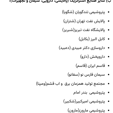
ب) سایر صنایع استراتژیک (پالایشی، دارویی، سیمان و تجهیزات):
پتروشیمی تندگویان (شگویا)
پالایش نفت تهران (شتران)
پالایشگاه نفت تبریز(شبریز)
کابل البرز (بکابل)
داروسازی دکتر عبیدی (دعبید)
داروپخش (دارو)
قاسم ایران (قاسم)
سیمان فارس نو (سفانو)
مجتمع تولید همزمان برق و اب قشم(ومپنا)
پتروشیمی بندر امام
پتروشیمی امیرکبیر(شکبیر)
پتروشیمی مارون(مارون)