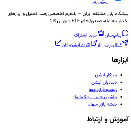
آپشن باز
پیشگام بازار مشتقه ایران — پلتفرم تخصصی رصد، تحلیل و ابزارهای
اختیار معامله، صندوق‌های ETF و بورس کالا.
پیام‌رسان
خرید اشتراک
کانال آپشن‌باز
|
گروه آپشن‌بازان
ابزارها
میزکار آپشن
دیده‌بان آپشن
زنجیره قراردادها
ماشین حساب بلک‌شولز
نقشه بازار سهام
آموزش و ارتباط