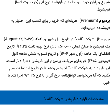
شروع و پایان دوره مربوط به توافق‌نامه نرخ آتی (در صورت اعمال
فرپشن).
پرمیوم
(Premium): هزینه‌ای که خریدار برای کسب این اختیار به
فروشنده می‌پردازد.
برای مثال شرکت “الف” در تاریخ اول شهریور
1404
(August 22, 2025)
یک فرپشن با مبلغ اصلی
1,500,000
دلار، نرخ بهره ثابت
4.25%
، تاریخ
انقضای یک ماهه (اول مهر
1404
) و تاریخ تسویه شش ماهه (اول
فروردین
1405
) خریداری می‌کند. پرمیوم این فرپشن
6,000
دلار است.
این قرارداد به شرکت “الف” اجازه می‌دهد تا در تاریخ انقضا تصمیم
بگیرد که آیا می‌خواهد توافق‌نامه نرخ آتی را با نرخ
4.25%
اجرا کند یا
خیر.
مشخصات قرارداد فرپشن شرکت "الف"