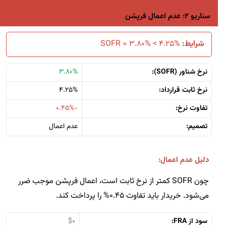
سناریو 2: عدم اعمال فرپشن
شرایط:
SOFR = 3.80% < 4.25%
نرخ شناور (SOFR):
3.80%
نرخ ثابت قرارداد:
4.25%
تفاوت نرخ:
-0.45%
تصمیم:
عدم اعمال
دلیل عدم اعمال:
چون SOFR کمتر از نرخ ثابت است، اعمال فرپشن موجب ضرر
می‌شود. خریدار باید تفاوت 0.45% را پرداخت کند.
سود از FRA:
$0