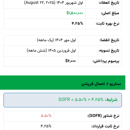
تاریخ انعقاد:
اول شهریور 1404 (August 22, 2025)
مبلغ اصلی:
$1,500,000
نرخ بهره ثابت:
4.25%
تاریخ انقضا:
اول مهر 1404 (یک ماهه)
تاریخ تسویه:
اول فروردین 1405 (شش ماهه)
پرمیوم پرداختی:
$6,000
سناریو 1: اعمال فرپشن
شرایط:
SOFR = 5.50% > 4.25%
نرخ شناور (SOFR):
5.50%
نرخ ثابت قرارداد:
4.25%