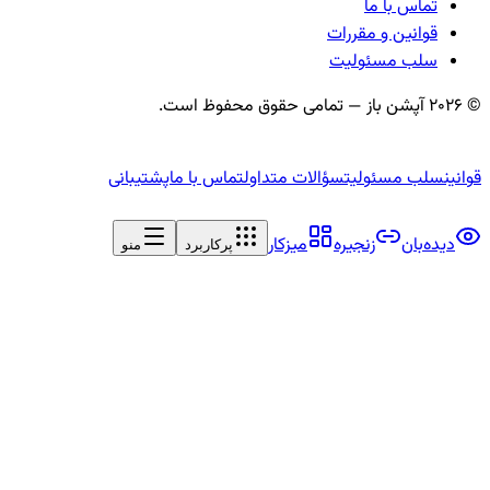
تماس با ما
قوانین و مقررات
سلب مسئولیت
©
2026
آپشن باز — تمامی حقوق محفوظ است.
قوانین
سلب مسئولیت
سؤالات متداول
تماس با ما
پشتیبانی
دیده‌بان
زنجیره
میزکار
پرکاربرد
منو