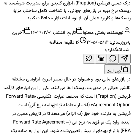
درک عمیق فرپشن (Fraption)، ابزاری کلیدی برای مدیریت هوشمندانه
ریسک نرخ بهره در بازارهای جهانی . با شناخت کامل ساختار، مزایا،
ریسک‌ها و کاربرد عملی آن، از نوسانات بازار محافظت کنید.
نویسنده:
بخش محتوا
تاریخ انتشار:
1402/02/01
آخرین
به‌روزرسانی:
1405/05/14
16
دقیقه مطالعه
اشتراک‌گذاری:
کپی لینک
در بازارهای مالی پویا و همواره در حال تغییر امروز، ابزارهای مشتقه
نقشی حیاتی در مدیریت ریسک ایفا می‌کنند. یکی از این ابزارهای کارآمد،
فرپشن (Fraption) است که مخفف عبارت انگلیسی «Forward Rate
Agreement Option» (اختیار معامله توافق‌نامه نرخ آتی) است.
فرپشن به دارنده خود حق (نه الزام) می‌دهد تا در تاریخی معین در
آینده، وارد یک توافق‌نامه نرخ آتی (Forward Rate Agreement –
FRA) با نرخ بهره‌ای از پیش تعیین‌شده شود. این ابزار به مثابه یک