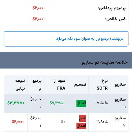
پرمیوم پرداختی:
-$6,000
ضرر خالص:
-$6,000
فروشنده پرمیوم را به عنوان سود نگه می‌دارد
خلاصه مقایسه دو سناریو
نرخ
سود از
پرمیو
نتیجه
سناریو
تصمیم
SOFR
FRA
م
نهایی
سناریو
-$6,00
5.50%
اعمال
+$9,375
+$3,375
0
1
سناریو
عدم
-$6,00
-$6,000
$0
3.80%
2
اعمال
0