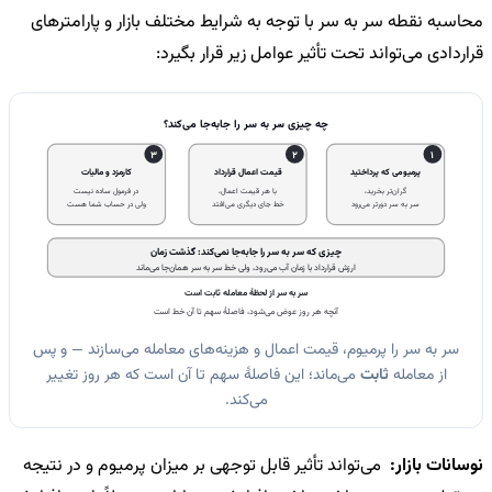
محاسبه نقطه سر به سر با توجه به شرایط مختلف بازار و پارامترهای
قراردادی می‌تواند تحت تأثیر عوامل زیر قرار بگیرد:
چه چیزی سر به سر را جابه‌جا می‌کند؟
3
2
1
پرمیومی که پرداختید
قیمت اعمال قرارداد
کارمزد و مالیات
گران‌تر بخرید،
با هر قیمت اعمال،
در فرمول ساده نیست
سر به سر دورتر می‌رود
خط جای دیگری می‌افتد
ولی در حساب شما هست
چیزی که سر به سر را جابه‌جا نمی‌کند: گذشت زمان
ارزش قرارداد با زمان آب می‌رود، ولی خط سر به سر همان‌جا می‌ماند
سر به سر از لحظهٔ معامله ثابت است
آنچه هر روز عوض می‌شود، فاصلهٔ سهم تا آن خط است
سر به سر را پرمیوم، قیمت اعمال و هزینه‌های معامله می‌سازند — و پس
از معامله
ثابت
می‌ماند؛ این فاصلهٔ سهم تا آن است که هر روز تغییر
می‌کند.
نوسانات بازار:
می‌تواند تأثیر قابل توجهی بر میزان پرمیوم و در نتیجه