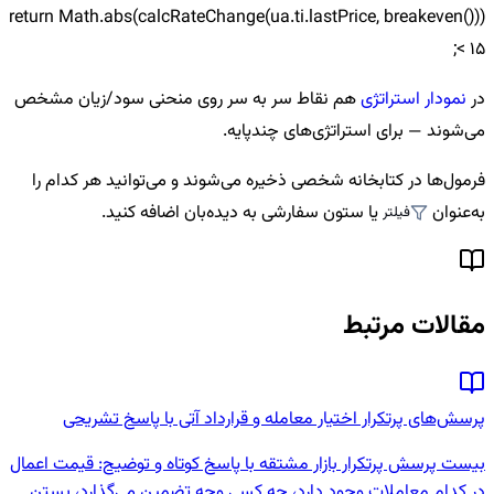
return Math.abs(calcRateChange(ua.ti.lastPrice, breakeven()))
< 15;
در
نمودار استراتژی
هم نقاط سر به سر روی منحنی سود/زیان مشخص
می‌شوند — برای استراتژی‌های چندپایه.
فرمول‌ها در کتابخانه شخصی ذخیره می‌شوند و می‌توانید هر کدام را
به‌عنوان
یا ستون سفارشی به دیده‌بان اضافه کنید.
فیلتر
مقالات مرتبط
پرسش‌های پرتکرار اختیار معامله و قرارداد آتی با پاسخ تشریحی
بیست پرسش پرتکرار بازار مشتقه با پاسخ کوتاه و توضیح: قیمت اعمال
در کدام معاملات وجود دارد، چه کسی وجه تضمین می‌گذارد، بستن