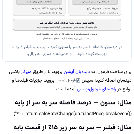
فاصله تا سر به سر بر حسب درصد
فقط فاصلهٔ کمتر از پانزده درصد
هر ردیف زنجیره عدد خودش را می‌گیرد
ردیف‌های دورتر کنار گذاشته می‌شوند
و می‌توانید بر اساسش مرتب کنید
پیش از آنکه نگاهشان کنید
تفاوت مهم: ستون نشان می‌دهد، فیلتر حذف می‌کند
برای دیدن کل تصویر ستون بسازید؛ برای کوتاه کردن فهرست، فیلتر
فاصله را درصدی بگیرید تا نمادهای گران و ارزان قابل مقایسه شوند
یک عدد ریالی بین دو نماد با قیمت متفاوت معنا ندارد
در دیده‌بان، فاصله تا سر به سر را
ستون
کنید تا ببینید و
فیلتر
کنید تا
فهرست کوتاه شود — و همیشه درصدی، نه ریالی.
برای ساخت فرمول، به
دیده‌بان آپشن
بروید، یا از طریق
میزکار
باکس
دیده‌بان اضافه کنید؛ سپس
بروید. جزئیات فیلدها و
فرمول نویسی
توابع در
راهنمای فرمول‌نویسی
آمده است.
مثال: ستون — درصد فاصله سر به سر از پایه
return calcRateChange(ua.ti.lastPrice, breakeven()) + '%';
مثال: فیلتر — سر به سر زیر 15٪ از قیمت پایه