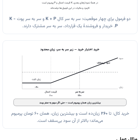
در همهٔ نمودارهای بعدی، K قیمت اعمال و P پرمیوم است
کارمزد و مالیات در این فرمول‌ها نیامده‌اند
دو فرمول برای چهار موقعیت: سر به سر کال
K + P
و سر به سر پوت
K −
P
. خریدار و فروشندهٔ یک قرارداد، سر به سر مشترک دارند.
خرید اختیار خرید — زیر سر به سر، زیانِ محدود
سود
سود بی‌سقف
زیان ثابت
−60
زیان
سر به سر
قیمت اعمال
200
260
بیشترین زیان همان پرمیوم است — حتی اگر سهم به صفر برسد
خرید کال: تا
260
زیان‌ده است و بیشترین زیان، همان 60 تومان پرمیوم
می‌ماند؛ بالاتر از آن سود بی‌سقف است.
مثال عملی