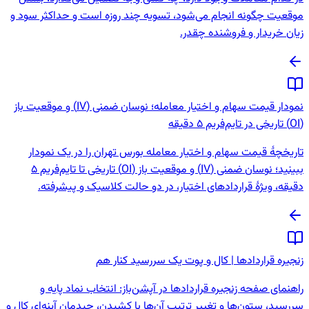
موقعیت چگونه انجام می‌شود، تسویه چند روزه است و حداکثر سود و
زیان خریدار و فروشنده چقدر.
نمودار قیمت سهام و اختیار معامله؛ نوسان ضمنی (IV) و موقعیت باز
(OI) تاریخی در تایم‌فریم 5 دقیقه
تاریخچهٔ قیمت سهام و اختیار معامله بورس تهران را در یک نمودار
ببینید؛ نوسان ضمنی (IV) و موقعیت باز (OI) تاریخی تا تایم‌فریم 5
دقیقه، ویژهٔ قراردادهای اختیار، در دو حالت کلاسیک و پیشرفته.
زنجیره قراردادها | کال و پوت یک سررسید کنار هم
راهنمای صفحه زنجیره قراردادها در آپشن‌باز: انتخاب نماد پایه و
سررسید، ستون‌ها و تغییر ترتیب آن‌ها با کشیدن، چیدمان آینه‌ای کال و