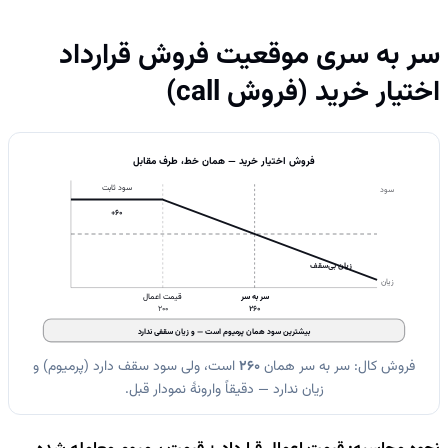
سر به سری موقعیت فروش قرارداد
اختیار خرید (فروش call)
فروش اختیار خرید — همان خط، طرف مقابل
سود ثابت
سود
+60
زیان بی‌سقف
زیان
سر به سر
قیمت اعمال
200
260
بیشترین سود همان پرمیوم است — و زیان سقفی ندارد
فروش کال: سر به سر همان
260
است، ولی سود سقف دارد (پرمیوم) و
زیان ندارد — دقیقاً وارونهٔ نمودار قبل.