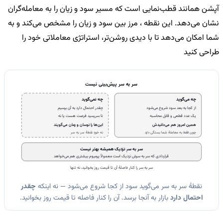
آپشن همانند قطب‌نمایی است که مسیر سود و زیان را به معامله‌گران
نشان می‌دهد. این نقطه ، مرز بین سود و زیان را مشخص می‌کند و به
شما امکان می‌دهد تا با دیدی روشن‌تر، استراتژی معاملاتی خود را
طراحی کنید
سر به سر پیش‌بینی نیست
چه می‌گوید
چه نمی‌گوید
از کجا به بعد سود شروع می‌شود
چقدر احتمال دارد به آن برسیم
یک عدد قطعی و قابل محاسبه
تا سررسید فرصت هست یا نه
همین امروز هم می‌دانیدش
این‌ها را نوسان و زمان می‌گویند
چون فقط به معاملهٔ شما بستگی دارد
نه خودِ نقطهٔ سر به سر
سر به سرِ نزدیک همیشه بهتر نیست
قراردادی که سر به سرش نزدیک است معمولاً پرمیوم بیشتری هم می‌خواهد
سر به سر را کنار فاصلهٔ آن تا قیمت روز بخوانید، نه تنها
نقطهٔ سر به سر می‌گوید سود از کجا شروع می‌شود — نه اینکه
چقدر
احتمال دارد
بازار به آنجا برسد. آن را کنار فاصله تا قیمت روز بخوانید.