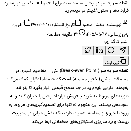
نقطه سر به سر در آپشن — محاسبه برای call و put، تفسیر در زنجیره
قراردادها و ستون/فیلتر در دیده‌بان.
نویسنده:
بخش محتوا
تاریخ انتشار:
1400/02/01
آخرین
به‌روزرسانی:
1405/05/17
22
دقیقه مطالعه
اشتراک‌گذاری:
کپی لینک
نقطه سر به سر
( Break-even Point) یکی از مفاهیم کلیدی در
معاملات آپشن (اختیار معامله) است که به معامله‌گران کمک می‌کند
بفهمند دارایی پایه باید
در چه سطح قیمتی
قرار بگیرد تا بتوانند
هزینه‌های مربوط به خرید یا فروش قرارداد آپشن را جبران کنند و به
سوددهی برسند. این مفهوم نه تنها برای تصمیم‌گیری‌های مربوط به
ورود یا خروج از معامله اهمیت دارد، بلکه نقش حیاتی در مدیریت
ریسک و برنامه‌ریزی استراتژی‌های معاملاتی ایفا می‌کند