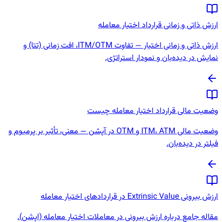
ارزش ذاتی و زمانی قرارداد اختیار معامله
ارزش ذاتی و زمانی اختیار — تفاوت ITM/OTM، افت زمانی (تتا) و
نمایش در دیده‌بان و نمودار استراتژی.
وضعیت مالی قرارداد اختیار معامله چیست
وضعیت مالی ITM، ATM و OTM در آپشن — معنی، تأثیر بر پرمیوم و
فیلتر در دیده‌بان.
ارزش بیرونی Extrinsic Value در قراردادهای اختیار معامله
مقاله جامع درباره ارزش بیرونی در معاملات اختیار معامله (اپشن).