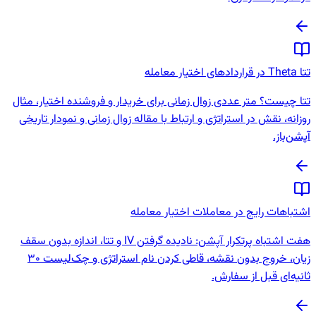
تتا Theta در قراردادهای اختیار معامله
تتا چیست؟ متر عددی زوال زمانی برای خریدار و فروشنده اختیار، مثال
روزانه، نقش در استراتژی و ارتباط با مقاله زوال زمانی و نمودار تاریخی
آپشن‌باز.
اشتباهات رایج در معاملات اختیار معامله
هفت اشتباه پرتکرار آپشن: نادیده گرفتن IV و تتا، اندازه بدون سقف
زیان، خروج بدون نقشه، قاطی کردن نام استراتژی و چک‌لیست 30
ثانیه‌ای قبل از سفارش.