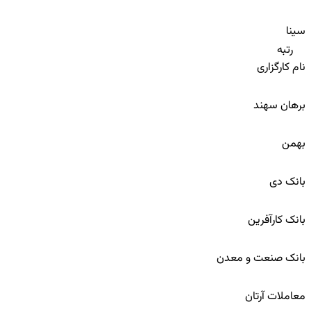
72
سینا
رتبه
نام کارگزاری
73
برهان سهند
74
بهمن
75
بانک دی
76
بانک کارآفرین
77
بانک صنعت و معدن
78
معاملات آرتان