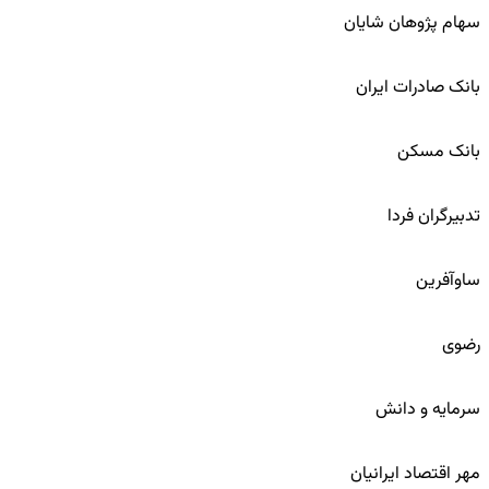
سهام پژوهان شایان
65
بانک صادرات ایران
66
بانک مسکن
67
تدبیرگران فردا
68
ساوآفرین
69
رضوی
70
سرمایه و دانش
71
مهر اقتصاد ایرانیان