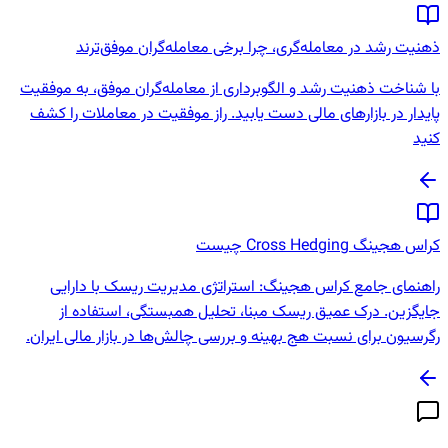
ذهنیت رشد در معامله‌گری، چرا برخی معامله‌گران موفق‌ترند
با شناخت ذهنیت رشد و الگوبرداری از معامله‌گران موفق، به موفقیت
پایدار در بازارهای مالی دست یابید. راز موفقیت در معاملات را کشف
کنید
کراس هجینگ Cross Hedging چیست
راهنمای جامع کراس هجینگ: استراتژی مدیریت ریسک با دارایی
جایگزین. درک عمیق ریسک مبنا، تحلیل همبستگی، استفاده از
رگرسیون برای نسبت هج بهینه و بررسی چالش‌ها در بازار مالی ایران.