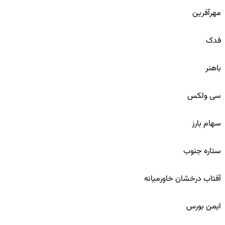
مهرآفرین
88
فدک
89
باهنر
90
سی ولکس
91
سهام بارز
92
ستاره جنوب
93
آفتاب درخشان خاورمیانه
94
ایمن بورس
95