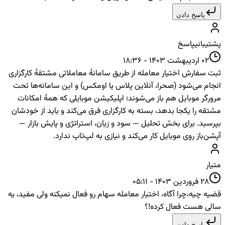
پاسخ دادن
پشتیبانی
پاسخ
02 اردیبهشت 1403 - 18:36
ثبت سفارش اختیار معامله از طریق سامانهٔ معاملاتی مشتقهٔ کارگزاری
انجام می‌شود (صحرا، آنلاین پلاس یا اومکس) و این سامانه‌ها تحت
مرورگر موبایل هم باز می‌شوند؛ اپلیکیشن موبایلی که همهٔ امکانات
مشتقه را یکجا بدهد، بسته به کارگزاری فرق می‌کند و باید از خودشان
بپرسید. برای بخش تحلیل — سود و زیان، استراتژی و پایش بازار —
آپشن‌باز روی موبایل کار می‌کند و نیازی به لپ‌تاپ ندارد.
متیار
28 فروردین 1403 - 05:11
قضیه چیه،چرا آگاه، اختیار معامله سهام رو فعال نمیکنه ولی مفید، یه
سالی هست فعال کرده!؟
پاسخ دادن