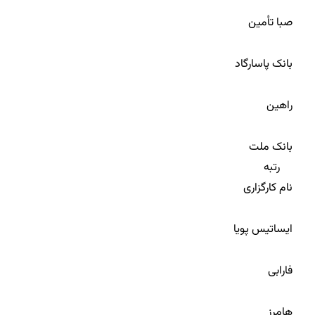
21
صبا تأمین
22
بانک پاسارگاد
23
راهین
24
بانک ملت
رتبه
نام کارگزاری
25
ایساتیس پویا
26
فارابی
27
هامرز