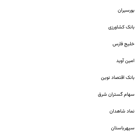
79
بورسیران
80
بانک کشاورزی
81
خلیج فارس
82
امین آوید
83
بانک اقتصاد نوین
84
سهام گستران شرق
85
نماد شاهدان
86
سپهرباستان
87