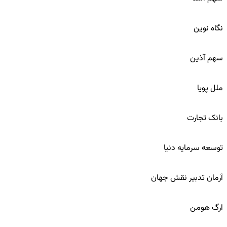
57
نگاه نوین
58
سهم آذین
59
ملل پویا
60
بانک تجارت
61
توسعه سرمایه دنیا
62
آرمان تدبیر نقش جهان
63
ارگ هومن
64