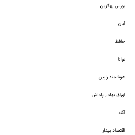
بورس بهگزین
36
آبان
37
حافظ
38
توانا
39
هوشمند رابین
40
اوراق بهادار پاداش
41
آگاه
42
اقتصاد بیدار