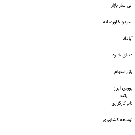
آتی ساز بازار
96
ساردو خاورمیانه
97
آپادانا
98
دنیای خبره
99
بازار سهام
100
بورس ابراز
رتبه
نام کارگزاری
101
توسعه کشاورزی
102