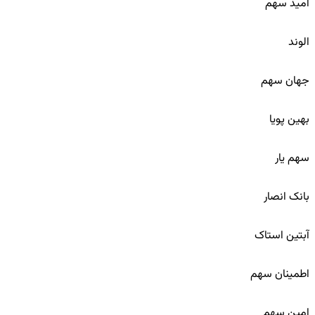
امید سهم
103
الوند
104
جهان سهم
105
بهین پویا
106
سهم یار
107
بانک انصار
108
آبتین استاک
109
اطمینان سهم
110
امین سهم