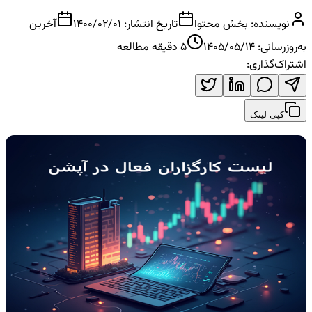
نویسنده:
بخش محتوا
تاریخ انتشار:
1400/02/01
آخرین
به‌روزرسانی:
1405/05/14
5
دقیقه مطالعه
اشتراک‌گذاری:
کپی لینک