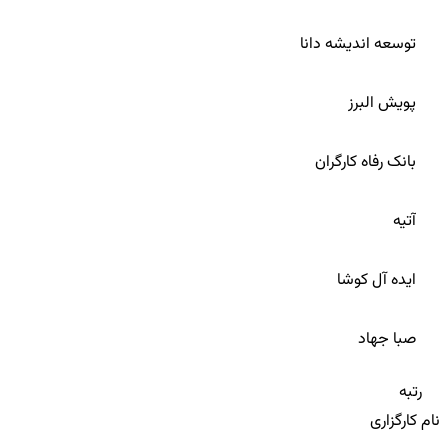
43
توسعه اندیشه دانا
44
پویش البرز
45
بانک رفاه کارگران
46
آتیه
47
ایده آل کوشا
48
صبا جهاد
رتبه
نام کارگزاری