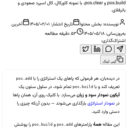
pos.build و pos.clear، با نمونه کاورکال، کال اسپرد صعودی و
باترفلای.
نویسنده:
بخش محتوا
تاریخ انتشار:
1405/02/01
آخرین
به‌روزرسانی:
1405/05/18
53
دقیقه مطالعه
اشتراک‌گذاری:
کپی لینک
در دیده‌بان، هر فرمولی که پاهای یک استراتژی را با
pos.add
تعریف کند و با
تمام شود، در سلول ستون یک
pos.build
آیکون نمودار سود و زیان
می‌سازد. با کلیک روی آن، همان پاها
در
نمودار استراتژی
بارگذاری می‌شوند — بدون آن‌که چیزی را
دستی وارد کنید.
این مقاله
همهٔ
پارامترهای
و
را پوشش
pos.build
pos.add