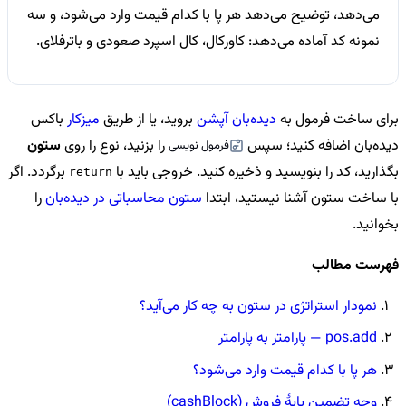
می‌دهد، توضیح می‌دهد هر پا با کدام قیمت وارد می‌شود، و سه
نمونه کد آماده می‌دهد: کاورکال، کال اسپرد صعودی و باترفلای.
برای ساخت فرمول به
دیده‌بان آپشن
بروید، یا از طریق
میزکار
باکس
دیده‌بان اضافه کنید؛ سپس
را بزنید، نوع را روی
ستون
فرمول نویسی
بگذارید، کد را بنویسید و ذخیره کنید. خروجی باید با
برگردد. اگر
return
با ساخت ستون آشنا نیستید، ابتدا
ستون محاسباتی در دیده‌بان
را
بخوانید.
فهرست مطالب
نمودار استراتژی در ستون به چه کار می‌آید؟
pos.add — پارامتر به پارامتر
هر پا با کدام قیمت وارد می‌شود؟
وجه تضمین پایهٔ فروش (cashBlock)