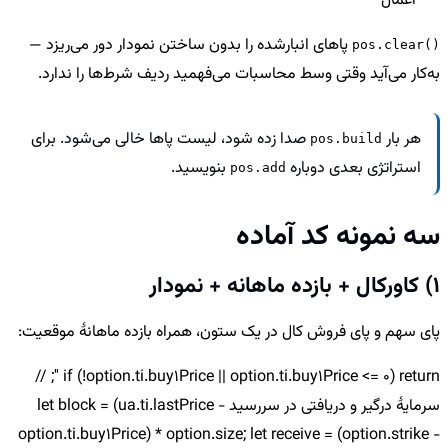
اعمال
پاهای انبارشده را بدون ساختن نمودار دور می‌ریزد —
pos.clear()
به‌کار می‌آید وقتی وسط محاسبات می‌فهمید ردیف شرط‌ها را ندارد.
هر بار
صدا زده شود، لیست پاها خالی می‌شود. برای
pos.build
استراتژی بعدی دوباره
بنویسید.
pos.add
سه نمونه کد آماده
1) کاورکال + بازده ماهانه + نمودار
پای سهم و پای فروش کال در یک ستون، همراه بازده ماهانهٔ موقعیت:
if (!option.ti.buy1Price || option.ti.buy1Price <= 0) return ''; //
سرمایهٔ درگیر و دریافتی در سررسید let block = (ua.ti.lastPrice -
option.ti.buy1Price) * option.size; let receive = (option.strike -