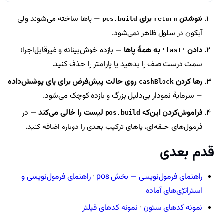
ننوشتن
برای
— پاها ساخته می‌شوند ولی
pos.build
return
آیکون در سلول ظاهر نمی‌شود.
دادن
به همهٔ پاها
— بازده خوش‌بینانه و غیرقابل‌اجرا؛
'last'
سمت درست صف را بدهید یا پارامتر را حذف کنید.
رها کردن
روی حالت پیش‌فرض برای پای پوشش‌داده
cashBlock
— سرمایهٔ نمودار بی‌دلیل بزرگ و بازده کوچک می‌شود.
فراموش‌کردن این‌که
لیست را خالی می‌کند
— در
pos.build
فرمول‌های حلقه‌ای، پاهای ترکیب بعدی را دوباره اضافه کنید.
قدم بعدی
راهنمای فرمول‌نویسی — بخش pos
·
راهنمای فرمول‌نویسی و
استراتژی‌های آماده
نمونه کدهای ستون
·
نمونه کدهای فیلتر