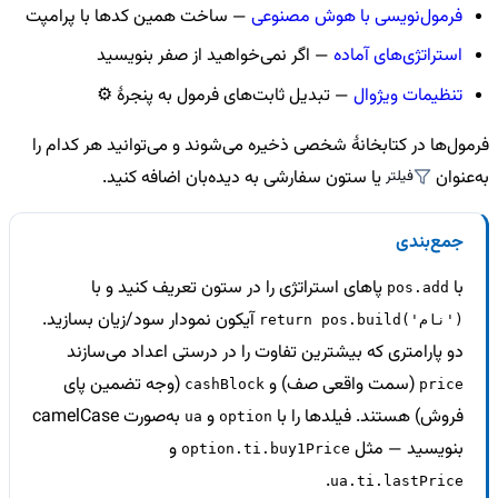
فرمول‌نویسی با هوش مصنوعی
— ساخت همین کدها با پرامپت
استراتژی‌های آماده
— اگر نمی‌خواهید از صفر بنویسید
تنظیمات ویژوال
— تبدیل ثابت‌های فرمول به پنجرهٔ ⚙️
فرمول‌ها در کتابخانهٔ شخصی ذخیره می‌شوند و می‌توانید هر کدام را
به‌عنوان
یا ستون سفارشی به دیده‌بان اضافه کنید.
فیلتر
جمع‌بندی
با
پاهای استراتژی را در ستون تعریف کنید و با
pos.add
آیکون نمودار سود/زیان بسازید.
return pos.build('نام')
دو پارامتری که بیشترین تفاوت را در درستی اعداد می‌سازند
(سمت واقعی صف) و
(وجه تضمین پای
cashBlock
price
فروش) هستند. فیلدها را با
و
به‌صورت camelCase
ua
option
بنویسید — مثل
و
option.ti.buy1Price
.
ua.ti.lastPrice