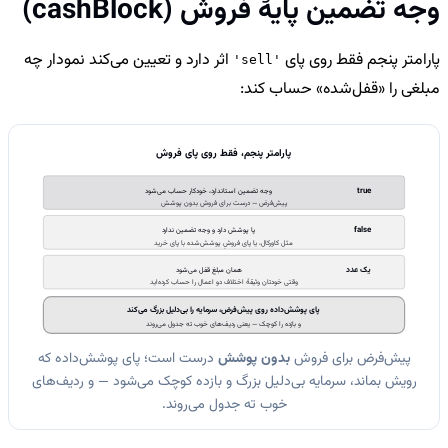
وجه تضمین پایهٔ فروش (cashBlock)
پارامتر پنجم فقط روی پای
اثر دارد و تعیین می‌کند نمودار چه
'sell'
مبلغی را «قفل‌شده» حساب کند:
پارامتر پنجم، فقط روی پای فروش
true
وجه تضمین استاندارد، خودکار حساب می‌شود
پیش‌فرض — درست برای فروش بدون پوشش
false
پا پوشش دارد و وجه تضمین ندارد
مثل کاورکال، یا پای فروشِ پوشش‌شده با پای خرید
یک عدد
همان مبلغ قفل می‌شود
وقتی خودتان وثیقهٔ اختلاف دو اعمال را حساب کرده‌اید
پای پوشش‌داده روی پیش‌فرض، سرمایه را بی‌دلیل بزرگ می‌کند
و بازده را کوچک — یعنی ردیف‌های خوب ته جدول می‌روند
پیش‌فرض برای فروش
بدون پوشش
درست است؛ پای پوشش‌داده که
رویش بماند، سرمایه بی‌دلیل بزرگ و بازده کوچک می‌شود — و ردیف‌های
خوب ته جدول می‌روند.