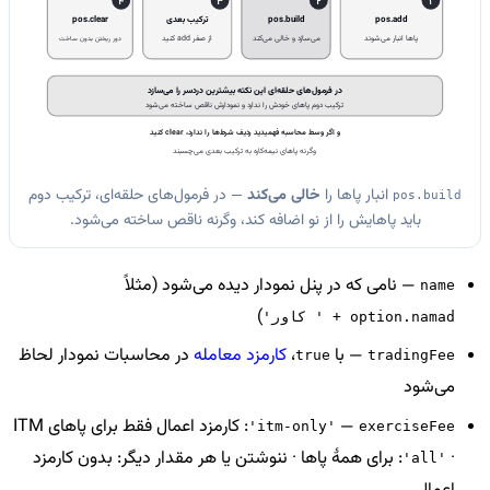
4
3
2
1
pos.add
pos.build
ترکیب بعدی
pos.clear
پاها انبار می‌شوند
می‌سازد و خالی می‌کند
از صفر add کنید
دور ریختن بدون ساخت
در فرمول‌های حلقه‌ای این نکته بیشترین دردسر را می‌سازد
ترکیب دوم پاهای خودش را ندارد و نمودارش ناقص ساخته می‌شود
و اگر وسط محاسبه فهمیدید ردیف شرط‌ها را ندارد، clear کنید
وگرنه پاهای نیمه‌کاره به ترکیب بعدی می‌چسبند
انبار پاها را
خالی می‌کند
— در فرمول‌های حلقه‌ای، ترکیب دوم
pos.build
باید پاهایش را از نو اضافه کند، وگرنه ناقص ساخته می‌شود.
— نامی که در پنل نمودار دیده می‌شود (مثلاً
name
)
'کاور ' + option.namad
— با
،
کارمزد معامله
در محاسبات نمودار لحاظ
true
tradingFee
می‌شود
—
: کارمزد اعمال فقط برای پاهای ITM
'itm-only'
exerciseFee
·
: برای همهٔ پاها · ننوشتن یا هر مقدار دیگر: بدون کارمزد
'all'