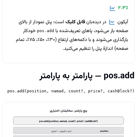
2.3٪
آیکون
در دیده‌بان
قابل کلیک
است: پنل نمودار از بالای
صفحه باز می‌شود، پاهای تعریف‌شده با
خودکار
pos.add
بارگذاری می‌شوند و با دکمه‌های ارتفاع (30٪، 50٪، 75٪، تمام
صفحه) اندازهٔ پنل را تنظیم می‌کنید.
pos.add — پارامتر به پارامتر
pos.add(position, namad, count?, price?, cashBlock?)
پنج پارامتر، سه‌تایشان اختیاری
pos.add(position, namad, count?, price?, cashBlock?)
position
خرید یا فروش — اجباری