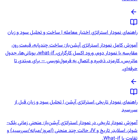
راهنمای نمودار استراتژی اختیار معامله | ساخت و تحلیل سود و زیان
آموزش کامل نمودار استراتژی آپشن‌باز: ساخت چندپایه، قیمت روز،
مقایسه با نمودار دوم، ورود اکسل کارگزاری، what-if، یونانی‌ها، جدول
ماتریس، کارمزد، ذخیره و اتصال به فرمول‌نویسی — برای مبتدی تا
حرفه‌ای.
راهنمای نمودار تاریخی استراتژی آپشن | تحلیل سود و زیان قبل از
سررسید
آموزش نمودار تاریخی در نمودار استراتژی آپشن‌باز: منحنی زمانی بلک-
شولز، اسلایدر تاریخ و IV، حالت چند منحنی (امروز/میانه/سررسید) و
تفاوت با What-if.