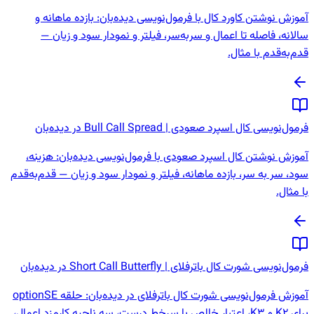
آموزش نوشتن کاورد کال با فرمول‌نویسی دیده‌بان: بازده ماهانه و
سالانه، فاصله تا اعمال و سربه‌سر، فیلتر و نمودار سود و زیان —
قدم‌به‌قدم با مثال.
فرمول‌نویسی کال اسپرد صعودی | Bull Call Spread در دیده‌بان
آموزش نوشتن کال اسپرد صعودی با فرمول‌نویسی دیده‌بان: هزینه،
سود، سر به سر، بازده ماهانه، فیلتر و نمودار سود و زیان — قدم‌به‌قدم
با مثال.
فرمول‌نویسی شورت کال باترفلای | Short Call Butterfly در دیده‌بان
آموزش فرمول‌نویسی شورت کال باترفلای در دیده‌بان: حلقه optionSE
برای K2 و K3، اعتبار خالص با سرخط درست، سه ناحیه کارمزد اعمال،