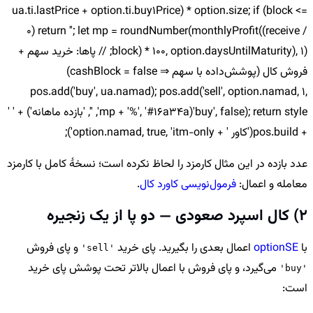
ua.ti.lastPrice + option.ti.buy1Price) * option.size; if (block <=
0) return ''; let mp = roundNumber(monthlyProfit((receive /
block) * 100, option.daysUntilMaturity), 1); // پاها: خرید سهم +
فروش کال (پوشش‌داده با سهم ⇒ cashBlock = false)
pos.add('buy', ua.namad); pos.add('sell', option.namad, 1,
'buy', false); return style(mp + '%', '#16a34a', '', 'بازده ماهانه') + ' '
+ pos.build('کاور ' + option.namad, true, 'itm-only');
عدد بازده در این مثال کارمزد را لحاظ نکرده است؛ نسخهٔ کامل با کارمزد
معامله و اعمال:
فرمول‌نویسی کاورد کال
.
2) کال اسپرد صعودی — دو پا از یک زنجیره
با
optionSE
اعمال بعدی را بگیرید. پای خرید
و پای فروش
'sell'
می‌گیرد، و پای فروش با اعمال بالاتر تحت پوشش پای خرید
'buy'
است: