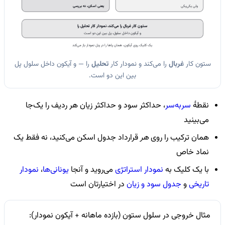
ولی یکی‌یکی
یعنی اسکن، نه بررسی
ستون کار غربال را می‌کند، نمودار کار تحلیل را
و آیکون داخل سلول، پل بین این دو است
یک کلیک روی آیکون، همان پاها را در پنل نمودار باز می‌کند
ستون کار
غربال
را می‌کند و نمودار کار
تحلیل
را — و آیکون داخل سلول پل
بین این دو است.
نقطهٔ
سربه‌سر
، حداکثر سود و حداکثر زیان هر ردیف را یک‌جا
می‌بینید
همان ترکیب را روی
هر
قرارداد جدول اسکن می‌کنید، نه فقط یک
نماد خاص
با یک کلیک به
نمودار استراتژی
می‌روید و آنجا
یونانی‌ها
،
نمودار
تاریخی
و
جدول سود و زیان
در اختیارتان است
مثال خروجی در سلول ستون (بازده ماهانه + آیکون نمودار):