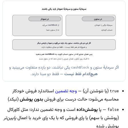
سرمایهٔ ستون و سرمایهٔ نمودار باید یکی باشند
در ستون
در نمودار
سرمایهٔ درگیر را خودتان
از cashBlock می‌آید
حساب کرده‌اید
نه از ستون شما
اگر این دو یکی نباشند، ستون یک بازده می‌گوید و نمودار بازدهی دیگر
و هیچ‌کدام هم غلط نیست — فقط دو مبنای متفاوت دارند
پس همان عددی که در ستون حساب کردید، به cashBlock هم بدهید
تا کلیک روی آیکون، همان چیزی را نشان دهد که در سلول دیدید
اگر سرمایهٔ ستون و
یکی نباشند، دو بازدهِ متفاوت می‌بینید و
cashBlock
هیچ‌کدام غلط نیست
— فقط دو مبنا دارند.
(یا ننوشتن آن) —
وجه تضمین
استاندارد فروش خودکار
true
محاسبه می‌شود؛ حالت درست برای فروش
بدون پوشش
(نیکد)
— پا
پوشش‌داده
است و وجه تضمین ندارد؛ مثل کاورکال
false
(پوشش با سهم) یا پای فروشی که با یک پای خرید با اعمال
پایین‌تر
پوشش شده