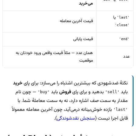
می‌خرید
یا
'last'
قیمت آخرین معامله
'close'
قیمت پایانی
'end'
همان عدد — مثلاً قیمت واقعی ورود خودتان به
عدد
موقعیت
نکتهٔ ضدشهودی که بیشترین اشتباه را می‌سازد: برای پای
خرید
باید
بدهید و برای پای
فروش
باید
— چون نام
'buy'
'sell'
مقدار به
سمت صف
اشاره دارد، نه به سمت معاملهٔ شما. با
بازده خوش‌بینانه درمی‌آید، چون آخرین معامله معمولاً
'last'
قابل اجرا نیست (
سنجش نقدشوندگی
).