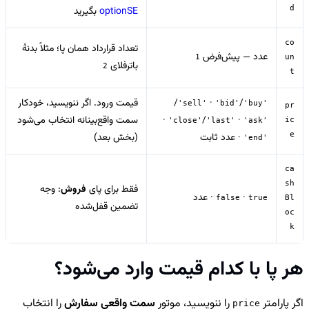
d
optionSE
بگیرید
co
تعداد قرارداد همان پا؛ مثلاً بدنهٔ
عدد — پیش‌فرض
1
un
باترفلای
2
t
/
·
/
قیمت ورود. اگر ننویسید، خودکار
'sell'
'bid'
'buy'
pr
·
/
·
سمت واقع‌بینانه انتخاب می‌شود
ic
'close'
'last'
'ask'
e
· عدد ثابت
(بخش بعد)
'end'
ca
sh
فقط برای پای
فروش
: وجه
·
· عدد
false
true
Bl
تضمین قفل‌شده
oc
k
هر پا با کدام قیمت وارد می‌شود؟
اگر پارامتر
را ننویسید، موتور
سمت واقعی سفارش
را انتخاب
price