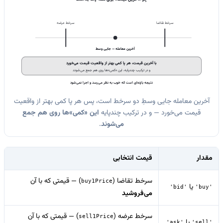
سرخط تقاضا
سرخط عرضه
آخرین معامله — جایی وسط
با آخرین قیمت، هر پا کمی بهتر از واقعیت قیمت می‌خورد
و در ترکیب چندپایه، این «کمی»ها روی هم جمع می‌شوند
نتیجه بازده‌ای است که خوب به نظر می‌رسد و اجرا نمی‌شود
آخرین معامله جایی وسطِ دو سرخط است، پس هر پا کمی بهتر از واقعیت
قیمت می‌خورد — و در ترکیب چندپایه
این «کمی»ها روی هم جمع
می‌شوند
.
مقدار
قیمت انتخابی
سرخط تقاضا (
) — قیمتی که با آن
buy1Price
یا
'bid'
'buy'
می‌فروشید
سرخط عرضه (
) — قیمتی که با آن
sell1Price
یا
'ask'
'sell'