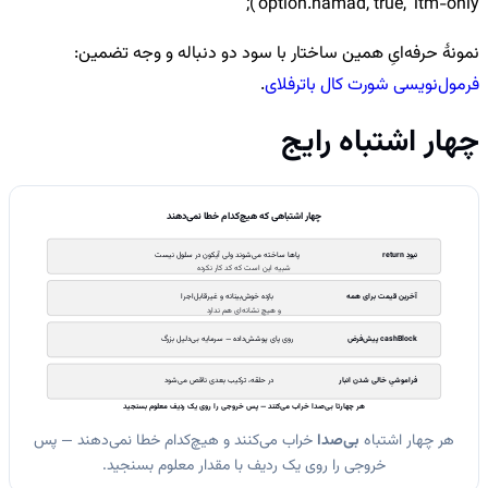
option.namad, true, 'itm-only');
نمونهٔ حرفه‌ایِ همین ساختار با سود دو دنباله و وجه تضمین:
فرمول‌نویسی شورت کال باترفلای
.
چهار اشتباه رایج
چهار اشتباهی که هیچ‌کدام خطا نمی‌دهند
نبودِ return
پاها ساخته می‌شوند ولی آیکون در سلول نیست
شبیه این است که کد کار نکرده
آخرین قیمت برای همه
بازده خوش‌بینانه و غیرقابل‌اجرا
و هیچ نشانه‌ای هم ندارد
cashBlock پیش‌فرض
روی پای پوشش‌داده — سرمایه بی‌دلیل بزرگ
فراموشیِ خالی شدن انبار
در حلقه، ترکیب بعدی ناقص می‌شود
هر چهارتا بی‌صدا خراب می‌کنند — پس خروجی را روی یک ردیف معلوم بسنجید
هر چهار اشتباه
بی‌صدا
خراب می‌کنند و هیچ‌کدام خطا نمی‌دهند — پس
خروجی را روی یک ردیف با مقدار معلوم بسنجید.