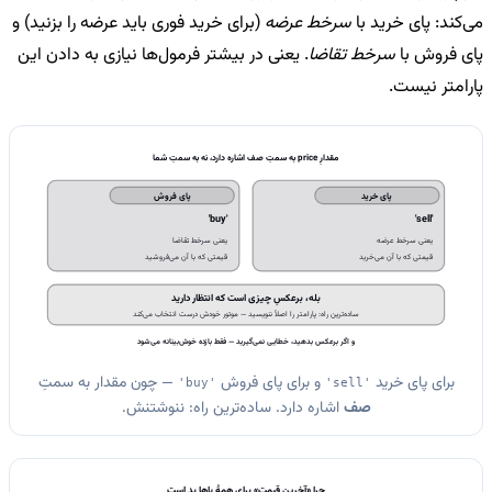
می‌کند: پای خرید با
سرخط عرضه
(برای خرید فوری باید عرضه را بزنید) و
پای فروش با
سرخط تقاضا
. یعنی در بیشتر فرمول‌ها نیازی به دادن این
پارامتر نیست.
مقدارِ price به سمتِ صف اشاره دارد، نه به سمتِ شما
پای خرید
پای فروش
'buy'
'sell'
یعنی سرخط عرضه
یعنی سرخط تقاضا
قیمتی که با آن می‌خرید
قیمتی که با آن می‌فروشید
بله، برعکسِ چیزی است که انتظار دارید
ساده‌ترین راه: پارامتر را اصلاً ننویسید — موتور خودش درست انتخاب می‌کند
و اگر برعکس بدهید، خطایی نمی‌گیرید — فقط بازده خوش‌بینانه می‌شود
برای پای خرید
و برای پای فروش
— چون مقدار به سمتِ
'buy'
'sell'
صف
اشاره دارد. ساده‌ترین راه: ننوشتنش.
چرا «آخرین قیمت» برای همهٔ پاها بد است