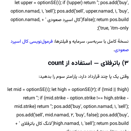
let upper = optionSE(1); if (!upper) return ''; pos.add('buy',
option.namad, 1, 'sell'); pos.add('sell', upper.namad, 1, 'buy',
false); return pos.build('کال اسپرد صعودی ' + option.namad,
true, 'itm-only');
نسخهٔ کامل با سربه‌سر، سرمایه و فیلترها:
فرمول‌نویسی کال اسپرد
صعودی
.
3) باترفلای — استفاده از count
وقتی یک پا چند قرارداد دارد، پارامتر سوم را بدهید:
let mid = optionSE(1); let high = optionSE(2); if (!mid || !high)
return ''; if (mid.strike - option.strike !== high.strike -
mid.strike) return ''; pos.add('buy', option.namad, 1, 'sell');
pos.add('sell', mid.namad, 2, 'buy', false); pos.add('buy',
high.namad, 1, 'sell'); return pos.build('لانگ کال باترفلای ' +