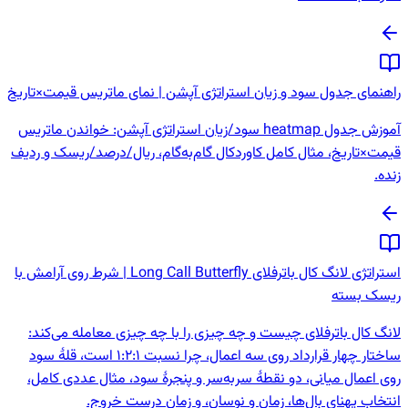
راهنمای جدول سود و زیان استراتژی آپشن | نمای ماتریس قیمت×تاریخ
آموزش جدول heatmap سود/زیان استراتژی آپشن: خواندن ماتریس
قیمت×تاریخ، مثال کامل کاوردکال گام‌به‌گام، ریال/درصد/ریسک و ردیف
زنده.
استراتژی لانگ کال باترفلای Long Call Butterfly | شرط روی آرامش با
ریسک بسته
لانگ کال باترفلای چیست و چه چیزی را با چه چیزی معامله می‌کند:
ساختار چهار قرارداد روی سه اعمال، چرا نسبت 1:2:1 است، قلهٔ سود
روی اعمال میانی، دو نقطهٔ سربه‌سر و پنجرهٔ سود، مثال عددی کامل،
انتخاب پهنای بال‌ها، زمان و نوسان، و زمان درست خروج.