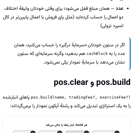
عدد
— همان مبلغ قفل می‌شود؛ برای وقتی خودتان وثیقهٔ اختلاف
دو اعمال را حساب کرده‌اید (مثل پای فروش با اعمال پایین‌تر در کال
اسپرد نزولی)
اگر در ستون خودتان «سرمایهٔ درگیر» را حساب می‌کنید، همان
عدد را به
هم بدهید؛ وگرنه سرمایه‌ای که ستون
cashBlock
نشان می‌دهد با سرمایهٔ نمودار یکی نمی‌شود.
pos.build و pos.clear
پاهای انبارشده
pos.build(name, tradingFee?, exerciseFee?)
را به یک استراتژی تبدیل می‌کند و رشتهٔ آیکون نمودار را برمی‌گرداند:
هر build، انبار پاها را خالی می‌کند