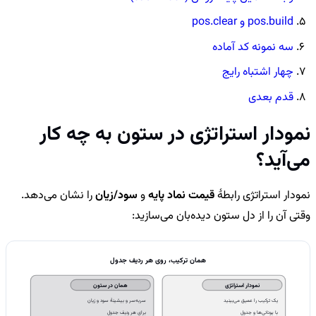
pos.build و pos.clear
سه نمونه کد آماده
چهار اشتباه رایج
قدم بعدی
نمودار استراتژی در ستون به چه کار
می‌آید؟
نمودار استراتژی رابطهٔ
قیمت نماد پایه
و
سود/زیان
را نشان می‌دهد.
وقتی آن را از دل ستون دیده‌بان می‌سازید:
همان ترکیب، روی هر ردیف جدول
نمودار استراتژی
همان در ستون
یک ترکیب را عمیق می‌بینید
سربه‌سر و بیشینهٔ سود و زیان
با یونانی‌ها و جدول
برای هر ردیف جدول