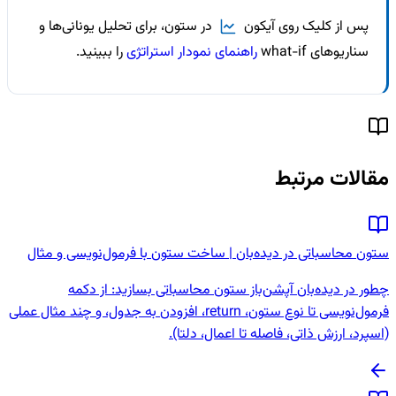
پس از کلیک روی آیکون
در ستون، برای تحلیل یونانی‌ها و
سناریوهای what-if
راهنمای نمودار استراتژی
را ببینید.
مقالات مرتبط
ستون محاسباتی در دیده‌بان | ساخت ستون با فرمول‌نویسی و مثال
چطور در دیده‌بان آپشن‌باز ستون محاسباتی بسازید: از دکمه
فرمول‌نویسی تا نوع ستون، return، افزودن به جدول، و چند مثال عملی
(اسپرد، ارزش ذاتی، فاصله تا اعمال، دلتا).