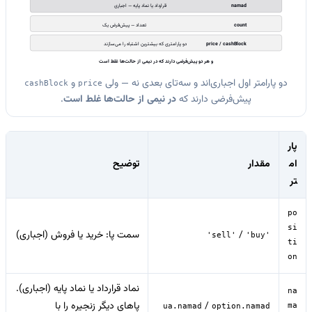
namad
قرارداد یا نماد پایه — اجباری
count
تعداد — پیش‌فرض یک
price / cashBlock
دو پارامتری که بیشترین اشتباه را می‌سازند
و هر دو پیش‌فرضی دارند که در نیمی از حالت‌ها غلط است
دو پارامتر اول اجباری‌اند و سه‌تای بعدی نه — ولی
و
cashBlock
price
پیش‌فرضی دارند که
در نیمی از حالت‌ها غلط است
.
پار
ام
مقدار
توضیح
تر
po
si
/
سمت پا: خرید یا فروش (اجباری)
'sell'
'buy'
ti
on
نماد قرارداد یا نماد پایه (اجباری).
na
/
پاهای دیگر زنجیره را با
ma
ua.namad
option.namad