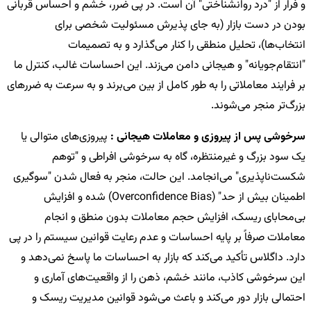
و فرار از "درد روانشناختی" آن است. در پی ضرر، خشم و احساس قربانی
بودن در دست بازار (به جای پذیرش مسئولیت شخصی برای
انتخاب‌ها)، تحلیل منطقی را کنار می‌گذارد و به تصمیمات
"انتقام‌جویانه" و هیجانی دامن می‌زند. این احساسات غالب، کنترل ما
بر فرایند معاملاتی را به طور کامل از بین می‌برند و به سرعت به ضررهای
بزرگ‌تر منجر می‌شوند.
سرخوشی پس از پیروزی و معاملات هیجانی :
پیروزی‌های متوالی یا
یک سود بزرگ و غیرمنتظره، گاه به سرخوشی افراطی و "توهم
شکست‌ناپذیری" می‌انجامد. این حالت، منجر به فعال شدن "سوگیری
اطمینان بیش از حد" (Overconfidence Bias) شده و افزایش
بی‌محابای ریسک، افزایش حجم معاملات بدون منطق و انجام
معاملات صرفاً بر پایه احساسات و عدم رعایت قوانین سیستم را در پی
دارد. داگلاس تأکید می‌کند که بازار به احساسات ما پاسخ نمی‌دهد و
این سرخوشی کاذب، مانند خشم، ذهن را از واقعیت‌های آماری و
احتمالی بازار دور می‌کند و باعث می‌شود قوانین مدیریت ریسک و