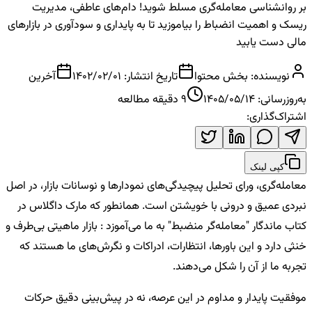
بر روانشناسی معامله‌گری مسلط شوید! دام‌های عاطفی، مدیریت
ریسک و اهمیت انضباط را بیاموزید تا به پایداری و سودآوری در بازارهای
مالی دست یابید
نویسنده:
بخش محتوا
تاریخ انتشار:
1402/02/01
آخرین
به‌روزرسانی:
1405/05/14
9
دقیقه مطالعه
اشتراک‌گذاری:
کپی لینک
معامله‌گری، ورای تحلیل پیچیدگی‌های نمودارها و نوسانات بازار، در اصل
نبردی عمیق و درونی با خویشتن است. همانطور که مارک داگلاس در
کتاب ماندگار "معامله‌گر منضبط" به ما می‌آموزد :
بازار ماهیتی بی‌طرف و
خنثی دارد و این باورها، انتظارات، ادراکات و نگرش‌های ما هستند که
تجربه ما از آن را شکل می‌دهند.
موفقیت پایدار و مداوم در این عرصه، نه در پیش‌بینی دقیق حرکات