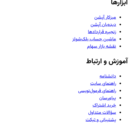
ابزارها
میزکار آپشن
دیده‌بان آپشن
زنجیره قراردادها
ماشین حساب بلک‌شولز
نقشه بازار سهام
آموزش و ارتباط
دانشنامه
راهنمای سایت
راهنمای فرمول‌نویسی
پیام‌رسان
خرید اشتراک
سؤالات متداول
پشتیبانی و تیکت