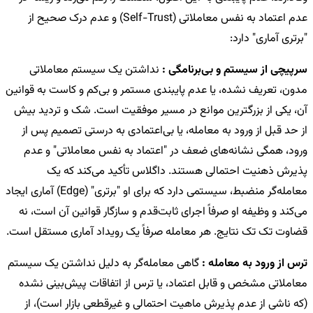
عدم اعتماد به نفس معاملاتی (Self-Trust) و عدم درک صحیح از
"برتری آماری" دارد:
سرپیچی از سیستم و بی‌برنامگی :
نداشتن یک سیستم معاملاتی
مدون، تعریف نشده، یا عدم پایبندی مستمر و بی‌کم و کاست به قوانین
آن، یکی از بزرگترین موانع در مسیر موفقیت است. شک و تردید بیش
از حد قبل از ورود به معامله، یا بی‌اعتمادی به درستی تصمیم پس از
ورود، همگی نشانه‌های ضعف در "اعتماد به نفس معاملاتی" و عدم
پذیرش ذهنیت احتمالی هستند. داگلاس تأکید می‌کند که یک
معامله‌گر منضبط، سیستمی دارد که برای او "برتری" (Edge) آماری ایجاد
می‌کند و وظیفه او صرفاً اجرای ثابت‌قدم و سازگار قوانین آن است، نه
قضاوت تک تک نتایج. هر معامله صرفاً یک رویداد آماری مستقل است.
ترس از ورود به معامله :
گاهی معامله‌گر به دلیل نداشتن یک سیستم
معاملاتی مشخص و قابل اعتماد، یا ترس از اتفاقات پیش‌بینی نشده
(که ناشی از عدم پذیرش ماهیت احتمالی و غیرقطعی بازار است)، از