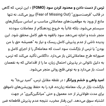
ترس از دست دادن و محدود کردن سود (FOMO) :
این ترس، که گاهی
در قالب "فرصت‌سوزی" (Fear of Missing Out) بروز می‌کند، نه تنها
مانع از ورود به موقعیت‌های معاملاتی مناسب بر اساس سیگنال‌های
سیستم می‌شود، بلکه غالباً به خروج زودهنگام از معاملات سودده
منجر شده و اجازه نمی‌دهد سود بالقوه به طور کامل محقق شود. این
پدیده ناشی از عدم پذیرش کامل ریسک و نیاز به "همیشه حق با من
بودن" یا ترس از بازگشت سود است که معامله‌گر را از اجرای کامل و
صبورانه طرح معاملاتی‌اش باز می‌دارد. داگلاس تأکید می‌کند که ترس،
به دلیل ناتوانی در پذیرش احتمال زیان، ما را از اقداماتی که به نفعمان
است، باز می‌دارد و به نوعی فلج روانی منجر می‌شود.
امید واهی و خشم ویرانگر :
در نقطه مقابل ترس، "امید بی‌جا" به
بازگشت بازار در یک معامله زیان‌ده، فرد را به حفظ پوزیشن‌های ناموفق
برای مدت طولانی‌تر از حد معمول و حتی "میانگین‌گیری" در جهت
اشتباه سوق می‌دهد. این رفتار مخرب، نتیجه عدم پذیرش قاطعانه ضرر