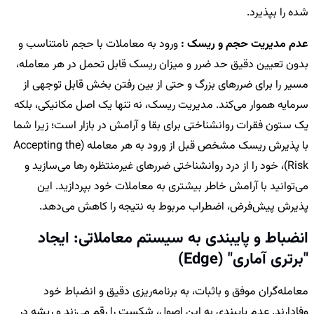
شده را بپذیرد.
عدم مدیریت حجم و ریسک :
ورود به معاملات با حجم نامتناسب و
بدون تعیین دقیق حد ضرر و میزان ریسک قابل تحمل در هر معامله،
مسیر را برای ضررهای بزرگ و حتی از بین رفتن بخش قابل توجهی از
سرمایه هموار می‌کند. مدیریت ریسک، نه تنها یک اصل مکانیکی، بلکه
یک ستون فقرات روانشناختی برای بقا و آرامش در بازار است؛ زیرا شما
با پذیرش ریسک مشخص قبل از ورود به هر معامله (Accepting the
Risk)، خود را از درد روانشناختی ضررهای غیرمنتظره رها می‌سازید و
می‌توانید با آرامش خاطر بیشتری به معاملات خود بپردازید. این
پذیرش پیش‌فرض، اضطراب مربوط به نتیجه را کاهش می‌دهد.
انضباط و پایبندی به سیستم معاملاتی: ایجاد
"برتری آماری" (Edge)
معامله‌گران موفق و باثبات، به برنامه‌ریزی دقیق و انضباط خود
وفادارند. عدم پایبندی به این اصول، شکست را رقم می‌زند و ریشه در