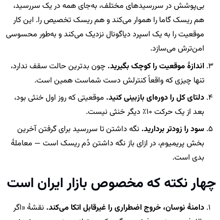
بی‌پوشش در سررسیدهای مختلف، به‌جای همه در یک سررسید،
هم ریسک گاما را هموار می‌کند و هم ریسک تخصیص را. این کار
موقعیت را به یک اسپرد دیاگونال نزدیک می‌کند و به‌طور محسوسی
امن‌ترش می‌سازد.
اندازهٔ موقعیت را کوچک بگیرید.
چون بدترین حالت سقف ندارد،
تنها چیزی که واقعاً کنترلش دست شماست همین است.
دلتای کل را دوره‌ای بازبینی کنید.
موقعیتی که روز اول خنثی بود،
بعد از یک حرکت 10٪ دیگر خنثی نیست.
سود را زودتر بردارید.
نگه داشتن تا سررسید برای گرفتن آخرین
بخش پریمیوم، در ازای باز نگه داشتن دُم ریسک است — معاملهٔ
بدی است.
چهار نکته که مخصوص بازار ایران است
دامنهٔ نوسان، خروج اضطراری را غیرقابل اتکا می‌کند.
نقشهٔ «اگر