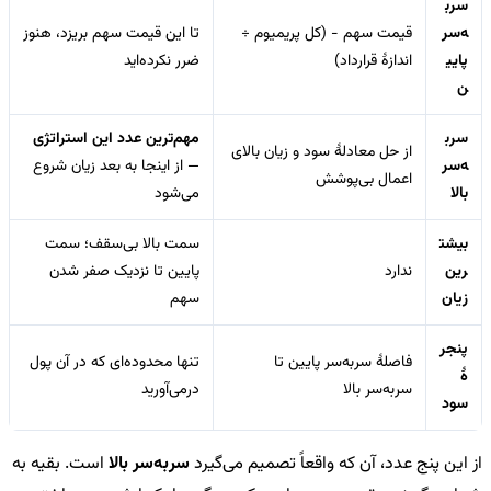
سرب
ه‌سر
قیمت سهم − (کل پریمیوم ÷
تا این قیمت سهم بریزد، هنوز
پایی
اندازهٔ قرارداد)
ضرر نکرده‌اید
ن
سرب
مهم‌ترین عدد این استراتژی
از حل معادلهٔ سود و زیان بالای
ه‌سر
— از اینجا به بعد زیان شروع
اعمال بی‌پوشش
بالا
می‌شود
بیشت
سمت بالا بی‌سقف؛ سمت
رین
ندارد
پایین تا نزدیک صفر شدن
زیان
سهم
پنجر
فاصلهٔ سربه‌سر پایین تا
تنها محدوده‌ای که در آن پول
هٔ
سربه‌سر بالا
درمی‌آورید
سود
از این پنج عدد، آن که واقعاً تصمیم می‌گیرد
سربه‌سر بالا
است. بقیه به