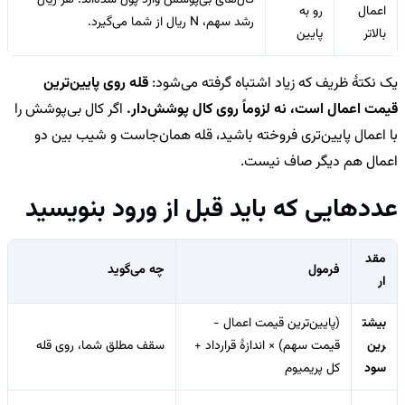
اعمال
رو به
رشد سهم، N ریال از شما می‌گیرد.
بالاتر
پایین
یک نکتهٔ ظریف که زیاد اشتباه گرفته می‌شود:
قله روی پایین‌ترین
قیمت اعمال است، نه لزوماً روی کال پوشش‌دار.
اگر کال بی‌پوشش را
با اعمال پایین‌تری فروخته باشید، قله همان‌جاست و شیب بین دو
اعمال هم دیگر صاف نیست.
عددهایی که باید قبل از ورود بنویسید
مقد
فرمول
چه می‌گوید
ار
بیشت
(پایین‌ترین قیمت اعمال −
رین
قیمت سهم) × اندازهٔ قرارداد +
سقف مطلق شما، روی قله
سود
کل پریمیوم