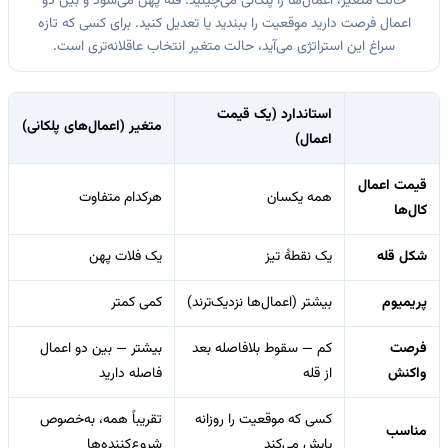
حالت متغیر، اعمال‌ها را پلکانی می‌چینید: قله پهن می‌شود و بین دو
اعمال فرصت دارید موقعیت را ببندید یا تعدیل کنید. برای کسی که تازه
سراغ این استراتژی می‌آید، حالت متغیر انتخاب عاقلانه‌تری است.
استاندارد (یک قیمت
متغیر (اعمال‌های پلکانی)
اعمال)
قیمت اعمال
همه یکسان
هرکدام متفاوت
کال‌ها
شکل قله
یک نقطهٔ تیز
یک فلات پهن
پریمیوم
بیشتر (اعمال‌ها نزدیک‌ترند)
کمی کمتر
فرصت
کم — سقوط بلافاصله بعد
بیشتر — بین دو اعمال
واکنش
از قله
فاصله دارید
کسی که موقعیت را روزانه
تقریباً همه، به‌خصوص
مناسب
پایش می‌کند
شروع‌کننده‌ها