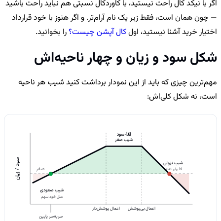
اگر با نیکد کال راحت نیستید، با کاوردکال نسبتی هم نباید راحت باشید
— چون همان است، فقط زیر یک نام آرام‌تر. و اگر هنوز با خود قرارداد
اختیار خرید آشنا نیستید، اول
کال آپشن چیست؟
را بخوانید.
شکل سود و زیان و چهار ناحیه‌اش
مهم‌ترین چیزی که باید از این نمودار برداشت کنید
شیب
هر ناحیه
است، نه شکل کلی‌اش:
قلهٔ سود
شیب صفر
سود / زیان
شیب نزولی
صفر
N برابر تندتر
شیب صعودی
مثل خود سهم
اعمال بی‌پوشش
اعمال پوشش‌دار
سربه‌سر پایین