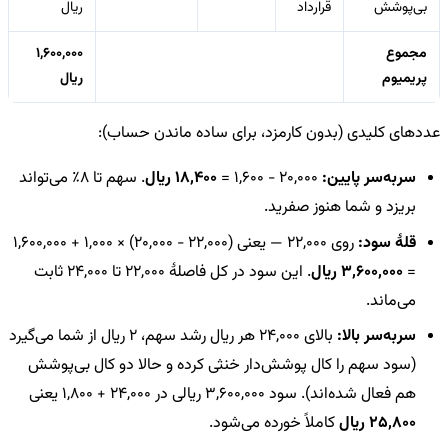
بی‌پوشش
قرارداد
ریال
مجموع
1,600,000
پریمیوم
ریال
عددهای کلیدی (بدون کارمزد، برای ساده ماندن حساب):
سربه‌سر پایین:
20,000 − 1,600 =
18,400 ریال
. سهم تا 8٪ می‌تواند
بریزد و شما هنوز صفرید.
قلهٔ سود:
روی 22,000 — یعنی (22,000 − 20,000) × 1,000 + 1,600,000
=
3,600,000 ریال
. این سود در کل فاصلهٔ 22,000 تا 24,000 ثابت
می‌ماند.
سربه‌سر بالا:
بالای 24,000 هر ریال رشد سهم، 2 ریال از شما می‌گیرد
(سود سهم را کال پوشش‌دار خنثی کرده و حالا دو کال بی‌پوشش
هم فعال شده‌اند). سود 3,600,000 ریالی در 24,000 + 1,800 یعنی
25,800 ریال
کاملاً خورده می‌شود.