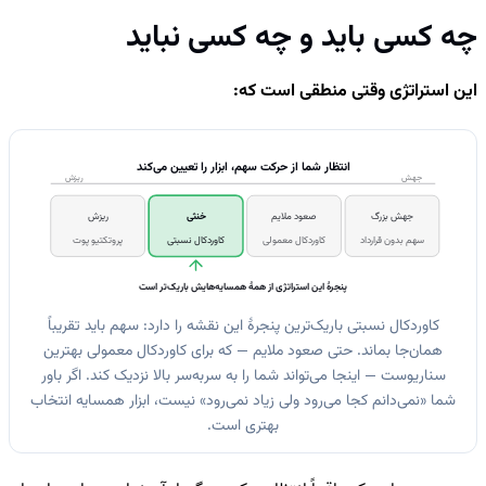
چه کسی باید و چه کسی نباید
این استراتژی وقتی منطقی است که:
انتظار شما از حرکت سهم، ابزار را تعیین می‌کند
جهش
ریزش
جهش بزرگ
صعود ملایم
خنثی
ریزش
سهم بدون قرارداد
کاوردکال معمولی
کاوردکال نسبتی
پروتکتیو پوت
پنجرهٔ این استراتژی از همهٔ همسایه‌هایش باریک‌تر است
کاوردکال نسبتی باریک‌ترین پنجرهٔ این نقشه را دارد: سهم باید تقریباً
همان‌جا بماند. حتی صعود ملایم — که برای کاوردکال معمولی بهترین
سناریوست — اینجا می‌تواند شما را به سربه‌سر بالا نزدیک کند. اگر باور
شما «نمی‌دانم کجا می‌رود ولی زیاد نمی‌رود» نیست، ابزار همسایه انتخاب
بهتری است.