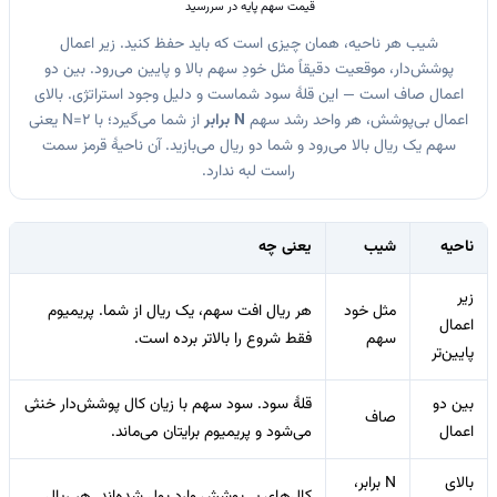
قیمت سهم پایه در سررسید
شیب هر ناحیه، همان چیزی است که باید حفظ کنید. زیر اعمال
پوشش‌دار، موقعیت دقیقاً مثل خودِ سهم بالا و پایین می‌رود. بین دو
اعمال صاف است — این قلهٔ سود شماست و دلیل وجود استراتژی. بالای
اعمال بی‌پوشش، هر واحد رشد سهم
N برابر
از شما می‌گیرد؛ با N=2 یعنی
سهم یک ریال بالا می‌رود و شما دو ریال می‌بازید. آن ناحیهٔ قرمز سمت
راست لبه ندارد.
ناحیه
شیب
یعنی چه
زیر
مثل خود
هر ریال افت سهم، یک ریال از شما. پریمیوم
اعمال
سهم
فقط شروع را بالاتر برده است.
پایین‌تر
بین دو
قلهٔ سود. سود سهم با زیان کال پوشش‌دار خنثی
صاف
اعمال
می‌شود و پریمیوم برایتان می‌ماند.
بالای
N برابر،
کال‌های بی‌پوشش وارد پول شده‌اند. هر ریال