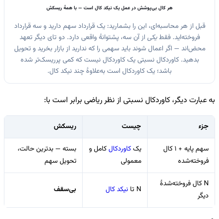
هر کال بی‌پوشش در عمل یک نیکد کال است — با همهٔ ریسکش
قبل از هر محاسبه‌ای، این را بشمارید: یک قرارداد سهم دارید و سه قرارداد
فروخته‌اید. فقط
یکی
از آن سه، پشتوانهٔ واقعی دارد. دو تای دیگر تعهد
محض‌اند — اگر اعمال شوند باید سهمی را که ندارید از بازار بخرید و تحویل
بدهید. کاوردکال نسبتی یک کاوردکال نیست که کمی پرریسک‌تر شده
باشد؛ یک کاوردکال است به‌علاوهٔ چند نیکد کال.
به عبارت دیگر، کاوردکال نسبتی از نظر ریاضی برابر است با:
جزء
چیست
ریسکش
سهم پایه + 1 کال
یک
کاوردکال
کامل و
بسته — بدترین حالت،
فروخته‌شده
معمولی
تحویل سهم
N کال فروخته‌شدهٔ
N تا
نیکد کال
بی‌سقف
دیگر