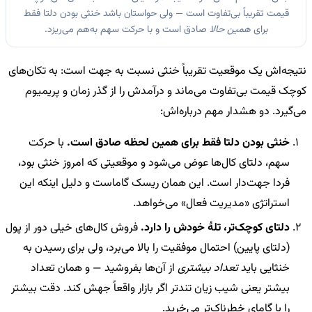
قیمت تقریباً بی‌تفاوت است — ولی حواستان باشد خنثی بودن دلتا فقط
برای
همین حالا
صادق است و با حرکت سهم به‌هم می‌ریزد.
نتیجه‌اش یک موقعیت تقریباً خنثی نسبت به جهت است: به تکان‌های
کوچک قیمت بی‌تفاوت می‌ماند و درآمدش را از گذر زمان و پریمیوم
می‌گیرد. دو هشدار مهم درباره‌اش:
خنثی بودن دلتا فقط برای همین لحظه صادق است.
با حرکت
سهم، دلتای کال‌ها عوض می‌شود و موقعیتی که امروز خنثی بود،
فردا جهت‌دار است. این همان ریسک گاماست و دلیل اینکه این
استراتژی «مدیریت فعال» می‌خواهد.
دلتای کوچک‌تر، تلهٔ خودش را دارد.
فروش کال‌های خیلی دور از پول
(دلتای پایین) احتمال موفقیت را بالا می‌برد، ولی برای رسیدن به
خنثایی باید
تعداد بیشتری
از آن‌ها بفروشید — و همان تعداد
بیشتر یعنی شیب زیان تندتر اگر بازار واقعاً جهش کند. دقت بیشتر
را با گامای خطرناک‌تر می‌خرید.