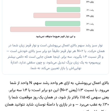
زیان 20٪
رشد 20٪
زیان 40٪
رشد 30٪
زیان 60٪
و این نوار قرمز هیچ‌جا متوقف نمی‌شود
نوار سبز رشد سهم بالای اعمال بی‌پوشش است و نوار قرمز زیان شما در
همان حرکت. با N=2 هر نوار قرمز دقیقاً دو برابر سبزِ بالای خودش است —
و اگر نسبت 1:4 بگیرید، سه برابر. اینجا همان جایی است که «کمی بیشتر
پریمیوم» به یک زیان بزرگ تبدیل می‌شود، و چون سقفی ندارد، اندازهٔ
نهایی‌اش را بازار تعیین می‌کند نه شما.
بالای اعمال بی‌پوشش، به ازای هر واحد رشد سهم، N واحد از شما
می‌رود. با نسبت 1:3 (یعنی N=2) این دو برابر است؛ با 1:4 سه برابر.
یعنی سهمی که 15٪ بالاتر باز شود، در همان یک روز موقعیت شما را
30٪ به عقب می‌برد — و در بازاری با دامنهٔ نوسان، شاید نتوانید همان