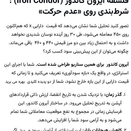
فلسفه آیرون کاندور (Iron Condor) :
رط‌بندی روی «عدم حرکت»
تصور کنید تحلیل شما نشان می‌دهد که قیمت دارایی x که هم‌اکنون
روی 450 معامله می‌شود، طی 30 روز آینده نوسان شدیدی نخواهد
داشت و به احتمال زیاد بین دو مرز قیمتی 440 و 460 باقی می‌ماند.
گونه می‌توان از این پیش‌بینی سود کسب کرد؟
یرون کاندور برای همین سناریو طراحی شده است.
شما با اجرای این
ستراتژی، در واقع یک «بازه سودآوری» تعریف می‌کنید و تا زمانی که
یمت دارایی از این بازه خارج نشود، شما از
دو پدیده کلیدی بهره می برید
گذر زمان:
با نزدیک شدن به تاریخ انقضا، ارزش ذاتی قراردادهای
آپشن به تدریج تحلیل می‌رود. در ساختار آیرون کاندور، این
فرسایش زمانی در مجموع به نفع موقعیت معاملاتی شما تمام
می‌شود و به آرامی سود شما را افزایش می‌دهد.
کاهش هیجانات بازار:
این استراتژی از آرامش سود می‌برد. اگر