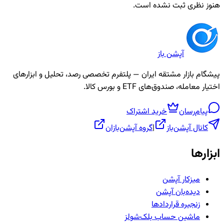
نوز نظری ثبت نشده است.
آپشن باز
یشگام بازار مشتقه ایران — پلتفرم تخصصی رصد، تحلیل و ابزارهای
ختیار معامله، صندوق‌های ETF و بورس کالا.
پیام‌رسان
خرید اشتراک
کانال آپشن‌باز
|
گروه آپشن‌بازان
بزارها
میزکار آپشن
دیده‌بان آپشن
زنجیره قراردادها
ماشین حساب بلک‌شولز