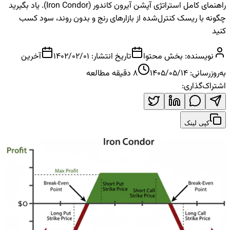
راهنمای کامل استراتژی آپشن آیرون کاندور (Iron Condor). یاد بگیرید
گونه با ریسک کنترل‌شده از بازارهای رنج و بدون روند، سود کسب
نید
نویسنده:
بخش محتوا
تاریخ انتشار:
1402/02/01
آخرین
ه‌روزرسانی:
1405/05/14
8
دقیقه مطالعه
شتراک‌گذاری:
کپی لینک