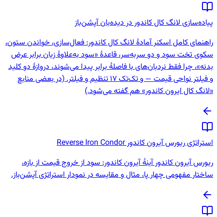
یاده‌سازی لانگ کال کاندور در دیده‌بان آپشن‌باز
اهنمای کامل اسکنر آمادهٔ لانگ کال کاندور: فعال‌سازی، خواندن ستون،
کوی تخت سود و دو سربه‌سر، قاعدهٔ «سود به‌علاوهٔ زیان برابر عرض
دنه»، چرا فقط نردبان‌های با فاصلهٔ برابر پیدا می‌شوند، دروازهٔ دو کلید
و فیلتر نواحی قیمت — و تک‌تک 17 تنظیم و فیلتر. (در بعضی منابع
لانگ کال ایرون کاندور» هم گفته می‌شود.)
تراتژی ریورس آیرون کاندور Reverse Iron Condor
یورس آیرون کاندور آینهٔ آیرون کاندور: سود از خروج قیمت از بازه،
اختار مفهومی چهار پا، مثال و مقایسه در نمودار استراتژی آپشن‌باز.