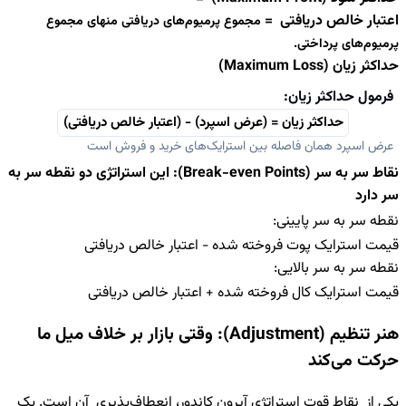
عتبار خالص دریافتی =
مجموع پرمیوم‌های دریافتی منهای مجموع
رمیوم‌های پرداختی.
اکثر زیان (Maximum Loss)
فرمول حداکثر زیان:
حداکثر زیان = (عرض اسپرد) − (اعتبار خالص دریافتی)
عرض اسپرد همان فاصله بین استرایک‌های خرید و فروش است
نقاط سر به سر (Break-even Points): این استراتژی دو نقطه سر به
ر دارد
قطه سر به سر پایینی:
یمت استرایک پوت فروخته شده − اعتبار خالص دریافتی
قطه سر به سر بالایی:
یمت استرایک کال فروخته شده + اعتبار خالص دریافتی
هنر تنظیم (Adjustment): وقتی بازار بر خلاف میل ما
رکت می‌کند
کی از نقاط قوت استراتژی آیرون کاندور، انعطاف‌پذیری آن است. یک