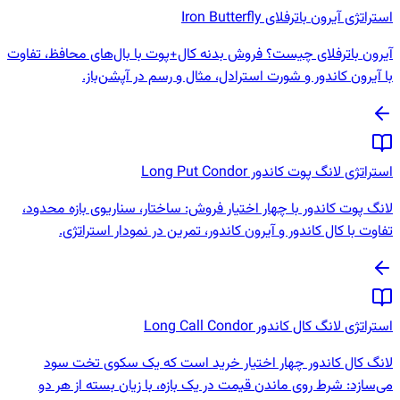
تراتژی آیرون باترفلای Iron Butterfly
یرون باترفلای چیست؟ فروش بدنه کال+پوت با بال‌های محافظ، تفاوت
ا آیرون کاندور و شورت استرادل، مثال و رسم در آپشن‌باز.
ستراتژی لانگ پوت کاندور Long Put Condor
انگ پوت کاندور با چهار اختیار فروش: ساختار، سناریوی بازه محدود،
فاوت با کال کاندور و آیرون کاندور، تمرین در نمودار استراتژی.
تراتژی لانگ کال کاندور Long Call Condor
انگ کال کاندور چهار اختیار خرید است که یک سکوی تخت سود
ی‌سازد: شرط روی ماندن قیمت در یک بازه، با زیان بسته از هر دو