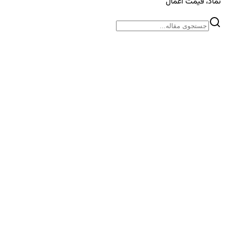
نماد، قیمت اعمال
راهنمای جامع اختیار معامله سهام
آشنایی با اختیار معامله سهام ، مفاهیم، انواع، مزایا و ریسک‌ها.
راهنمای جامع برای سرمایه‌گذاران در بازار بورس جهت درک و استفاده از
این ابزار مالی پیچیده و قدرتمند.
25
دقیقه
شاخص VIX چیست؟ دماسنج ترس و انتظار تلاطم بازار
VIX یا شاخص ترس چیست؟ معنی درصد سالانه، سطوح رایج تفسیر،