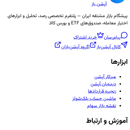
آپشن باز
پیشگام بازار مشتقه ایران — پلتفرم تخصصی رصد، تحلیل و ابزارهای
اختیار معامله، صندوق‌های ETF و بورس کالا.
پیام‌رسان
خرید اشتراک
کانال آپشن‌باز
|
گروه آپشن‌بازان
ابزارها
میزکار آپشن
دیده‌بان آپشن
زنجیره قراردادها
ماشین حساب بلک‌شولز
نقشه بازار سهام
آموزش و ارتباط