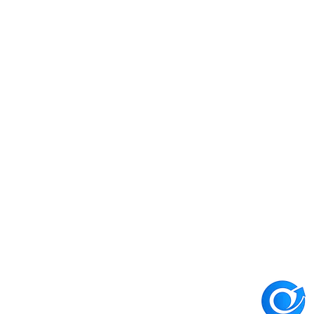
سرمایه‌گذاران در بازار اوراق بهادار
6
دقیقه
زمان تسویه معاملات بورس چند روز است؟ سهام، صندوق
طلا و آپشن
تسویه معاملات بورس چند روز کاری طول می‌کشد؟ جدول کامل زمان
تسویه سهام، صندوق طلا، درآمد ثابت و اختیار معامله + زمان واقعی
برداشت وجه از کارگزاری.
3
دقیقه